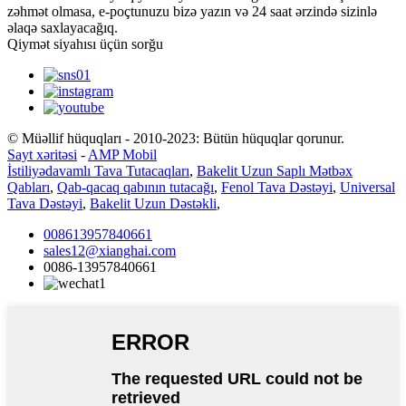
zəhmət olmasa, e-poçtunuzu bizə yazın və 24 saat ərzində sizinlə
əlaqə saxlayacağıq.
Qiymət siyahısı üçün sorğu
© Müəllif hüquqları - 2010-2023: Bütün hüquqlar qorunur.
Sayt xəritəsi
-
AMP Mobil
İstiliyədavamlı Tava Tutacaqları
,
Bakelit Uzun Saplı Mətbəx
Qabları
,
Qab-qacaq qabının tutacağı
,
Fenol Tava Dəstəyi
,
Universal
Tava Dəstəyi
,
Bakelit Uzun Dəstəkli
,
008613957840661
sales12@xianghai.com
0086-13957840661