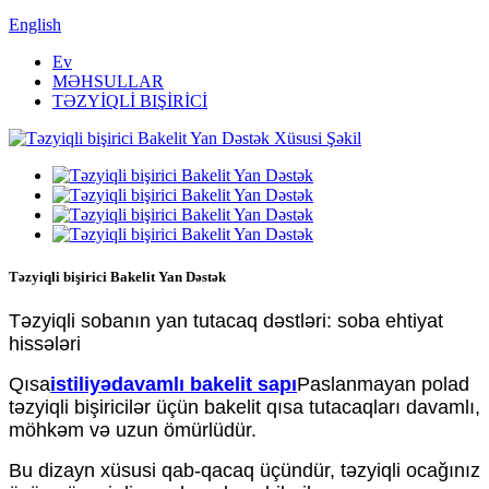
English
Ev
MƏHSULLAR
TƏZYİQLİ BIŞİRİCİ
Təzyiqli bişirici Bakelit Yan Dəstək
Təzyiqli sobanın yan tutacaq dəstləri: soba ehtiyat
hissələri
Qısa
istiliyədavamlı bakelit sapı
Paslanmayan polad
təzyiqli bişiricilər üçün bakelit qısa tutacaqları davamlı,
möhkəm və uzun ömürlüdür.
Bu dizayn xüsusi qab-qacaq üçündür, təzyiqli ocağınız