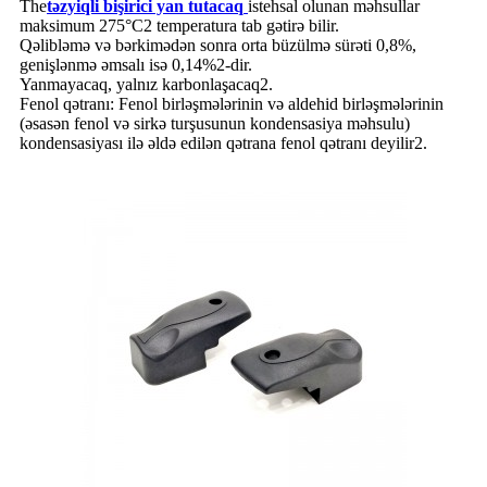
The
təzyiqli bişirici yan tutacaq
istehsal olunan məhsullar
maksimum 275°C2 temperatura tab gətirə bilir.
Qəlibləmə və bərkimədən sonra orta büzülmə sürəti 0,8%,
genişlənmə əmsalı isə 0,14%2-dir.
Yanmayacaq, yalnız karbonlaşacaq2.
Fenol qətranı: Fenol birləşmələrinin və aldehid birləşmələrinin
(əsasən fenol və sirkə turşusunun kondensasiya məhsulu)
kondensasiyası ilə əldə edilən qətrana fenol qətranı deyilir2.