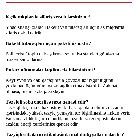
Kiçik miqdarda sifariş verə bilərsinizmi?
Sınaq sifarişi olaraq Bakelit yan tutacaqları üçün az miqdarda
sifariş qəbul edirik.
Bakelit tutacaqları üçün paketiniz nədir?
Poli torba / toplu qablaşdırma, sonra isə standart göndərmə
master kartonlarına.
Pulsuz nümunələr təqdim edə bilərsinizmi?
Keyfiyyəti və qab-qacaqınızın gövdəsi ilə uyğunluğunu
yoxlamaq üçün nümunələr təqdim etmək istərdik. Zəhmət
olmasa, bizimlə əlaqə saxlayın.
Təzyiqli soba enerjiyə necə qənaət edir?
Təzyiqli bişirmə cihazı istiliyi birbaşa qablara ötürür, qazanın
içərisindəki yüksək təzyiq yeməyin tez bişirilməsinə imkan verir.
Bu səmərəlilik bişirmə müddətini azaldır və enerji istehlakını
azaldır, enerji xərclərinizə qənaət edir.
Təzyiqli sobaların istifadəsində məhdudiyyətlər nələrdir?