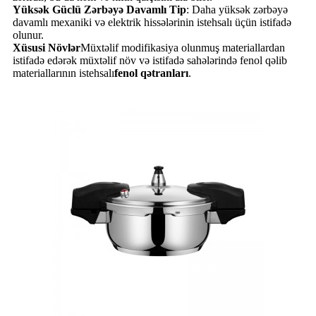
Yüksək Güclü Zərbəyə Davamlı Tip
: Daha yüksək zərbəyə
davamlı mexaniki və elektrik hissələrinin istehsalı üçün istifadə
olunur.
Xüsusi Növlər
Müxtəlif modifikasiya olunmuş materiallardan
istifadə edərək müxtəlif növ və istifadə sahələrində fenol qəlib
materiallarının istehsalı
fenol qətranları
.