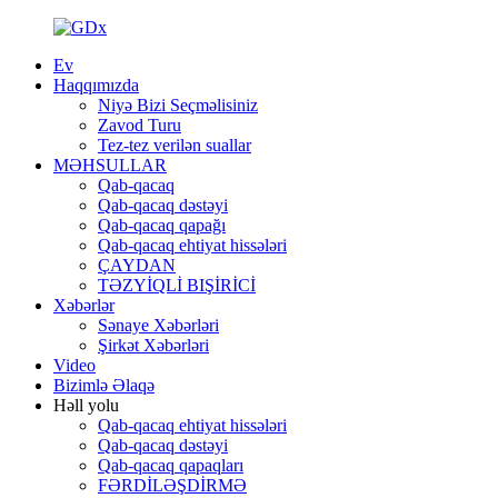
Ev
Haqqımızda
Niyə Bizi Seçməlisiniz
Zavod Turu
Tez-tez verilən suallar
MƏHSULLAR
Qab-qacaq
Qab-qacaq dəstəyi
Qab-qacaq qapağı
Qab-qacaq ehtiyat hissələri
ÇAYDAN
TƏZYİQLİ BIŞİRİCİ
Xəbərlər
Sənaye Xəbərləri
Şirkət Xəbərləri
Video
Bizimlə Əlaqə
Həll yolu
Qab-qacaq ehtiyat hissələri
Qab-qacaq dəstəyi
Qab-qacaq qapaqları
FƏRDİLƏŞDİRMƏ