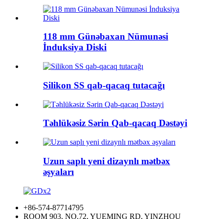
118 mm Günəbaxan Nümunəsi
İnduksiya Diski
Silikon SS qab-qacaq tutacağı
Təhlükəsiz Sərin Qab-qacaq Dəstəyi
Uzun saplı yeni dizaynlı mətbəx
əşyaları
+86-574-87714795
ROOM 903, NO.72, YUEMING RD, YINZHOU