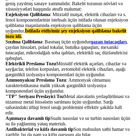
geniş yayılmış sənaye xammalıdır. Bakelit tozunun növləri və
xüsusiyyətləri haqqında ətraflı məlumat:
Enjeksiyon Qəlibləmə
: Müxtəlif məişət, elektrik cihazları və s.
fenol komponentlərinin istehsalı üçün istifadə olunan enjeksiyon
qəlibləmə maşınlarında enjeksiyon qəlibləmə üçün
uyğundur.
İstifadə etdiyimiz şey enjeksiyon qəlibləmə bakelit
tozu idi.
Sıxılma Qəlibləmə
: Basmaq üçün uyğundur
qazan tutacaqları
,
çaydan hissələri, polad tokalar, butulka qapaqları, mexaniki
tutacaqlar, mikrodalğalı soba qabları, elektrikli saç düzləndiricisi
qabıqları.
Elektrikli Presləmə Tozu
Müxtəlif elektrik açarları, cihazlar və
sayğaclar, telefon korpusları, avtomobil elektrik cihazları, aşağı
gərginlikli izolyasiya komponentləri üçün uyğundur.
Ammonyaksız Presləmə Tozu
: Ammonyak olmaması
xarakteristikasına malik yüksək gərginlikli izolyasiya
komponentləri üçün uyğundur.
"TP" Seriyası Presləyici Toz
Metal əlavələrin yerləşdirilməsi və
nizamsız metal hissələrin sarılması üçün uyğundur. Sarğı
sahəsindəki üfüqi fenol sınığı problemini effektiv şəkildə həll
edir.
Aşınmaya davamlı tip
Sualtı nasoslar və su turbin nasosları üçün
su ilə yağlanmış yataq materialı.
Antibakterial və küfə davamlı tip
Son məhsulun səthi hamar və
zərifdir, bu da nəm və kifin qarşısını ala bilər.