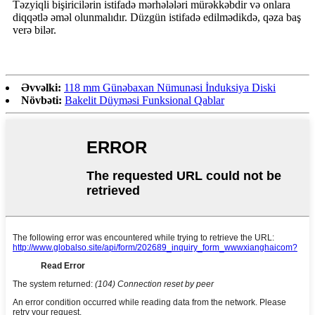
Təzyiqli bişiricilərin istifadə mərhələləri mürəkkəbdir və onlara
diqqətlə əməl olunmalıdır. Düzgün istifadə edilmədikdə, qəza baş
verə bilər.
Əvvəlki:
118 mm Günəbaxan Nümunəsi İnduksiya Diski
Növbəti:
Bakelit Düyməsi Funksional Qablar