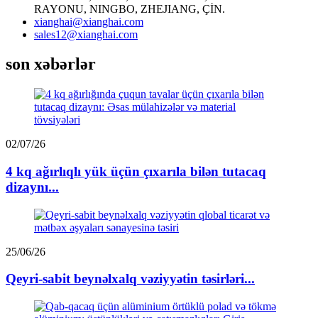
RAYONU, NINGBO, ZHEJIANG, ÇİN.
xianghai@xianghai.com
sales12@xianghai.com
son xəbərlər
02/07/26
4 kq ağırlıqlı yük üçün çıxarıla bilən tutacaq
dizaynı...
25/06/26
Qeyri-sabit beynəlxalq vəziyyətin təsirləri...