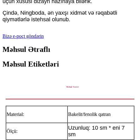
üçün xüsusi dizayn hazırlaya bilərik.
Çində, Ningboda, ən yaxşı xidmət və rəqabətli
qiymətlərlə istehsal olunub.
Bizə e-poçt göndərin
Məhsul Ətraflı
Məhsul Etiketləri
Məhsul Təsviri
Material:
Bakelit/fenolik qatran
Uzunluq: 10 sm * eni 7
Ölçü:
sm