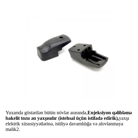
Yuxarıda göstərilən bütün növlər arasında,
Enjeksiyon qəlibləmə
bakelit tozu ən yaxşısıdır (istehsal üçün istifadə edirik),
yaxşı
elektrik xüsusiyyətlərinə, istiliyə davamlılığa və alovlanmaya
malik2.