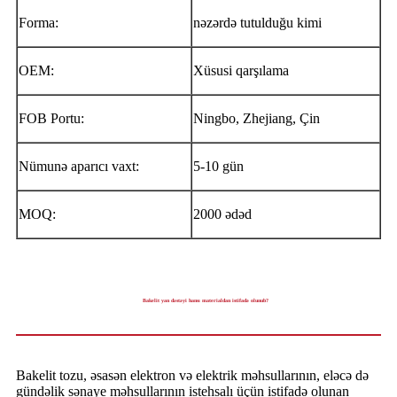
Forma:
nəzərdə tutulduğu kimi
OEM:
Xüsusi qarşılama
FOB Portu:
Ningbo, Zhejiang, Çin
Nümunə aparıcı vaxt:
5-10 gün
MOQ:
2000 ədəd
Bakelit yan dəstəyi hansı materialdan istifadə olunub?
Bakelit tozu, əsasən elektron və elektrik məhsullarının, eləcə də
gündəlik sənaye məhsullarının istehsalı üçün istifadə olunan