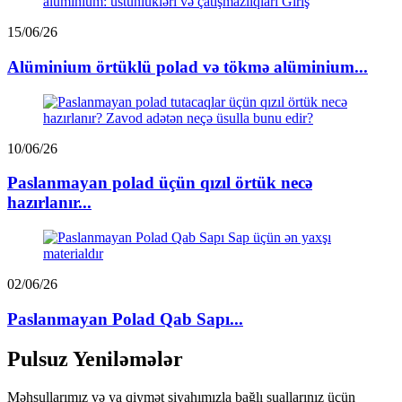
15/06/26
Alüminium örtüklü polad və tökmə alüminium...
10/06/26
Paslanmayan polad üçün qızıl örtük necə
hazırlanır...
02/06/26
Paslanmayan Polad Qab Sapı...
Pulsuz Yeniləmələr
Məhsullarımız və ya qiymət siyahımızla bağlı suallarınız üçün