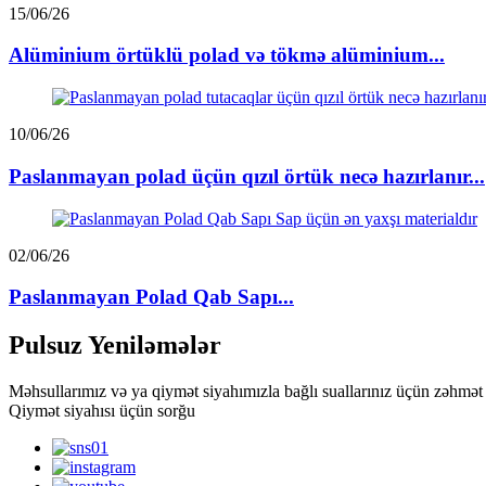
15/06/26
Alüminium örtüklü polad və tökmə alüminium...
10/06/26
Paslanmayan polad üçün qızıl örtük necə hazırlanır...
02/06/26
Paslanmayan Polad Qab Sapı...
Pulsuz Yeniləmələr
Məhsullarımız və ya qiymət siyahımızla bağlı suallarınız üçün zəhmət 
Qiymət siyahısı üçün sorğu