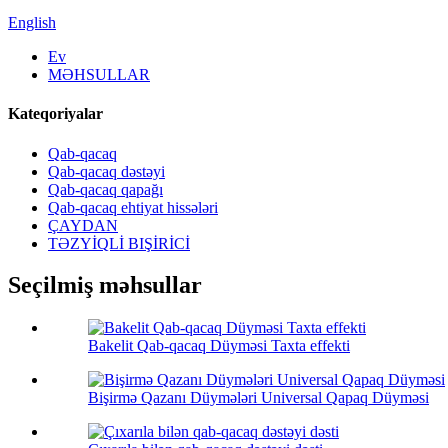
English
Ev
MƏHSULLAR
Kateqoriyalar
Qab-qacaq
Qab-qacaq dəstəyi
Qab-qacaq qapağı
Qab-qacaq ehtiyat hissələri
ÇAYDAN
TƏZYİQLİ BIŞİRİCİ
Seçilmiş məhsullar
Bakelit Qab-qacaq Düyməsi Taxta effekti
Bişirmə Qazanı Düymələri Universal Qapaq Düyməsi