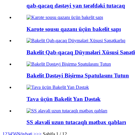
qab-qacaq dəstəyi yan tərəfdəki tutacaq
Karote sousu qazanı üçün bakelit sapı
Bakelit Qab-qacaq Düymələri Xüsusi Sənət
Bakelit Dəstəyi Bişirmə Spatulasını Tutun
Tava üçün Bakelit Yan Dəstək
SS əlavəli uzun tutacaqlı mətbəx qabları
1
2
3
4
5
6
Növbəti >
>>
Səhifə 1 / 12