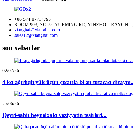
+86-574-87714795
ROOM 903, NO.72, YUEMING RD, YINZHOU RAYONU, 
xianghai@xianghai.com
sales12@xianghai.com
son xəbərlər
02/07/26
4 kq ağırlıqlı yük üçün çıxarıla bilən tutacaq dizaynı..
25/06/26
Qeyri-sabit beynəlxalq vəziyyətin təsirləri...