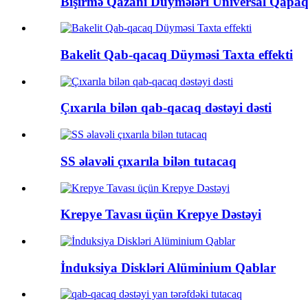
Bişirmə Qazanı Düymələri Universal Qapa
Bakelit Qab-qacaq Düyməsi Taxta effekti
Çıxarıla bilən qab-qacaq dəstəyi dəsti
SS əlavəli çıxarıla bilən tutacaq
Krepye Tavası üçün Krepye Dəstəyi
İnduksiya Diskləri Alüminium Qablar