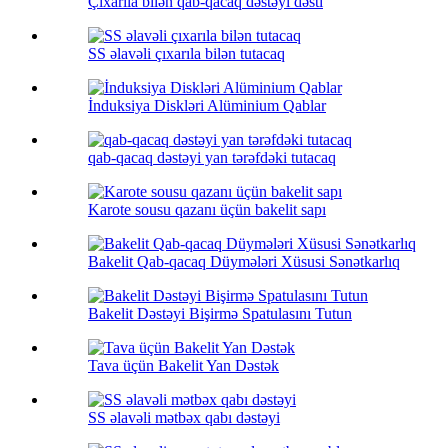
Çıxarıla bilən qab-qacaq dəstəyi dəsti
SS əlavəli çıxarıla bilən tutacaq
İnduksiya Diskləri Alüminium Qablar
qab-qacaq dəstəyi yan tərəfdəki tutacaq
Karote sousu qazanı üçün bakelit sapı
Bakelit Qab-qacaq Düymələri Xüsusi Sənətkarlıq
Bakelit Dəstəyi Bişirmə Spatulasını Tutun
Tava üçün Bakelit Yan Dəstək
SS əlavəli mətbəx qabı dəstəyi