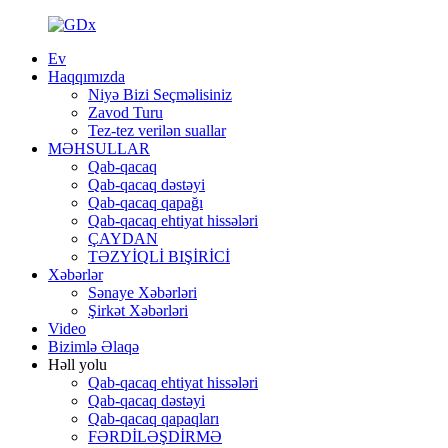
Ev
Haqqımızda
Niyə Bizi Seçməlisiniz
Zavod Turu
Tez-tez verilən suallar
MƏHSULLAR
Qab-qacaq
Qab-qacaq dəstəyi
Qab-qacaq qapağı
Qab-qacaq ehtiyat hissələri
ÇAYDAN
TƏZYİQLİ BIŞİRİCİ
Xəbərlər
Sənaye Xəbərləri
Şirkət Xəbərləri
Video
Bizimlə Əlaqə
Həll yolu
Qab-qacaq ehtiyat hissələri
Qab-qacaq dəstəyi
Qab-qacaq qapaqları
FƏRDİLƏŞDİRMƏ