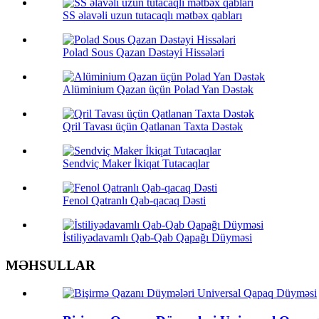
SS əlavəli uzun tutacaqlı mətbəx qabları
Polad Sous Qazan Dəstəyi Hissələri
Alüminium Qazan üçün Polad Yan Dəstək
Qril Tavası üçün Qatlanan Taxta Dəstək
Sendviç Maker İkiqat Tutacaqlar
Fenol Qatranlı Qab-qacaq Dəsti
İstiliyədavamlı Qab-Qab Qapağı Düyməsi
MƏHSULLAR