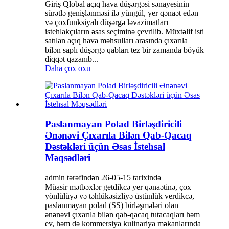
Giriş Qlobal açıq hava düşərgəsi sənayesinin
sürətlə genişlənməsi ilə yüngül, yer qənaət edən
və çoxfunksiyalı düşərgə ləvazimatları
istehlakçıların əsas seçiminə çevrilib. Müxtəlif isti
satılan açıq hava məhsulları arasında çıxarıla
bilən saplı düşərgə qabları tez bir zamanda böyük
diqqət qazanıb...
Daha çox oxu
Paslanmayan Polad Birləşdiricili
Ənənəvi Çıxarıla Bilən Qab-Qacaq
Dəstəkləri üçün Əsas İstehsal
Məqsədləri
admin tərəfindən 26-05-15 tarixində
Müasir mətbəxlər getdikcə yer qənaətinə, çox
yönlülüyə və təhlükəsizliyə üstünlük verdikcə,
paslanmayan polad (SS) birləşmələri olan
ənənəvi çıxarıla bilən qab-qacaq tutacaqları həm
ev, həm də kommersiya kulinariya məkanlarında