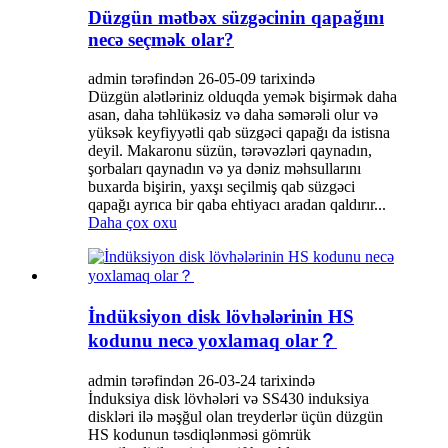
Düzgün mətbəx süzgəcinin qapağını
necə seçmək olar?
admin tərəfindən 26-05-09 tarixində
Düzgün alətləriniz olduqda yemək bişirmək daha
asan, daha təhlükəsiz və daha səmərəli olur və
yüksək keyfiyyətli qab süzgəci qapağı da istisna
deyil. Makaronu süzün, tərəvəzləri qaynadın,
şorbaları qaynadın və ya dəniz məhsullarını
buxarda bişirin, yaxşı seçilmiş qab süzgəci
qapağı ayrıca bir qaba ehtiyacı aradan qaldırır...
Daha çox oxu
İndüksiyon disk lövhələrinin HS
kodunu necə yoxlamaq olar？
admin tərəfindən 26-03-24 tarixində
İnduksiya disk lövhələri və SS430 induksiya
diskləri ilə məşğul olan treyderlər üçün düzgün
HS kodunun təsdiqlənməsi gömrük