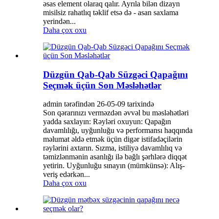
əsas element olaraq qalır. Ayrıla bilən dizayn
misilsiz rahatlıq təklif etsə də - asan saxlama
yerindən...
Daha çox oxu
Düzgün Qab-Qab Süzgəci Qapağını
Seçmək üçün Son Məsləhətlər
admin tərəfindən 26-05-09 tarixində
Son qərarınızı verməzdən əvvəl bu məsləhətləri
yadda saxlayın: Rəyləri oxuyun: Qapağın
davamlılığı, uyğunluğu və performansı haqqında
məlumat əldə etmək üçün digər istifadəçilərin
rəylərini axtarın. Sızma, istiliyə davamlılıq və
təmizlənmənin asanlığı ilə bağlı şərhlərə diqqət
yetirin. Uyğunluğu sınayın (mümkünsə): Alış-
veriş edərkən...
Daha çox oxu