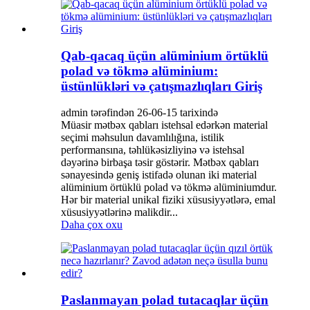
Qab-qacaq üçün alüminium örtüklü
polad və tökmə alüminium:
üstünlükləri və çatışmazlıqları Giriş
admin tərəfindən 26-06-15 tarixində
Müasir mətbəx qabları istehsal edərkən material
seçimi məhsulun davamlılığına, istilik
performansına, təhlükəsizliyinə və istehsal
dəyərinə birbaşa təsir göstərir. Mətbəx qabları
sənayesində geniş istifadə olunan iki material
alüminium örtüklü polad və tökmə alüminiumdur.
Hər bir material unikal fiziki xüsusiyyətlərə, emal
xüsusiyyətlərinə malikdir...
Daha çox oxu
Paslanmayan polad tutacaqlar üçün