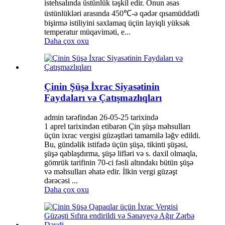
istehsalında üstünlük təşkil edir. Onun əsas
üstünlükləri arasında 450℃-ə qədər qısamüddətli
bişirmə istiliyini saxlamaq üçün layiqli yüksək
temperatur müqaviməti, e...
Daha çox oxu
Çinin Şüşə İxrac Siyasətinin
Faydaları və Çatışmazlıqları
admin tərəfindən 26-05-25 tarixində
1 aprel tarixindən etibarən Çin şüşə məhsulları
üçün ixrac vergisi güzəştləri tamamilə ləğv edildi.
Bu, gündəlik istifadə üçün şüşə, tikinti şüşəsi,
şüşə qablaşdırma, şüşə lifləri və s. daxil olmaqla,
gömrük tarifinin 70-ci fəsli altındakı bütün şüşə
və məhsulları əhatə edir. İlkin vergi güzəşt
dərəcəsi ...
Daha çox oxu