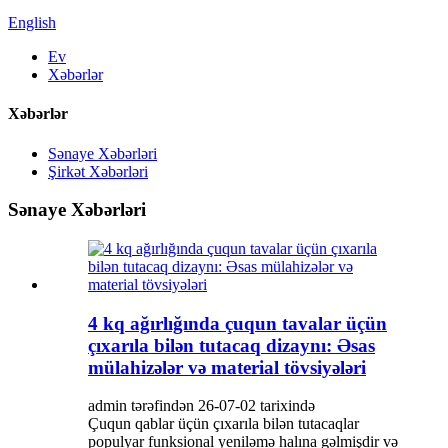
English
Ev
Xəbərlər
Xəbərlər
Sənaye Xəbərləri
Şirkət Xəbərləri
Sənaye Xəbərləri
4 kq ağırlığında çuqun tavalar üçün
çıxarıla bilən tutacaq dizaynı: Əsas
mülahizələr və material tövsiyələri
admin tərəfindən 26-07-02 tarixində
Çuqun qablar üçün çıxarıla bilən tutacaqlar
populyar funksional yeniləmə halına gəlmişdir və