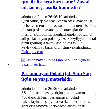
qızıl örtük necə hazırlanır? Zavod
adətən neçə üsulla bunu edir?
admin tərəfindən 26-06-10 tarixində
Qızıl örtük, qab-qacaq, vanna otağı avadanlığı,
mebel və memarlıq aksesuarlarında geniş istifadə
olunan paslanmayan polad tutacaqlar üçün ən
məşhur səthi bitirmə müalicələrindən biridir. O,
adi paslanmayan poladı yüksək keyfiyyətli metal
qızılı görünüşlə təkmilləşdirir, məhsulun
keyfiyyətini və bazar qiymətini yaxşılaşdırır...
Daha çox oxu
Paslanmayan Polad Qab Sapı Sap
üçün ən yaxşı materialdır
admin tərəfindən 26-06-02 tarixində
SS qab-qacaq dəstəyi üçün ümumi xammal kimi,
430 dərəcəli ferrit paslanmayan polad
balanslaşdırılmış qiymət və fiziki performansa
görə orta səviyyəli qab-qacaq aksesuarları