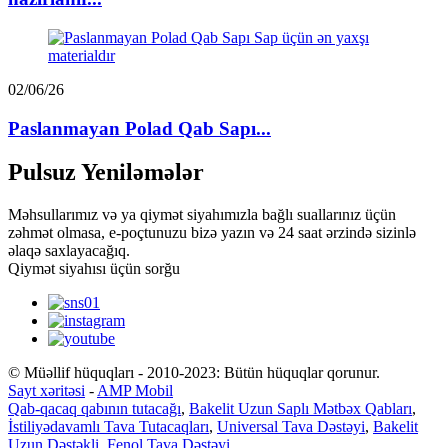
02/06/26
Paslanmayan Polad Qab Sapı...
Pulsuz Yeniləmələr
Məhsullarımız və ya qiymət siyahımızla bağlı suallarınız üçün
zəhmət olmasa, e-poçtunuzu bizə yazın və 24 saat ərzində sizinlə
əlaqə saxlayacağıq.
Qiymət siyahısı üçün sorğu
© Müəllif hüquqları - 2010-2023: Bütün hüquqlar qorunur.
Sayt xəritəsi
-
AMP Mobil
Qab-qacaq qabının tutacağı
,
Bakelit Uzun Saplı Mətbəx Qabları
,
İstiliyədavamlı Tava Tutacaqları
,
Universal Tava Dəstəyi
,
Bakelit
Uzun Dəstəkli
,
Fenol Tava Dəstəyi
,