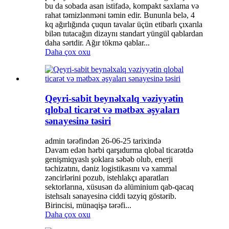
bu da sobada asan istifadə, kompakt saxlama və
rahat təmizlənməni təmin edir. Bununla belə, 4
kq ağırlığında çuqun tavalar üçün etibarlı çıxarıla
bilən tutacağın dizaynı standart yüngül qablardan
daha sərtdir. Ağır tökmə qablar...
Daha çox oxu
Qeyri-sabit beynəlxalq vəziyyətin
qlobal ticarət və mətbəx əşyaları
sənayesinə təsiri
admin tərəfindən 26-06-25 tarixində
Davam edən hərbi qarşıdurma qlobal ticarətdə
genişmiqyaslı şoklara səbəb olub, enerji
təchizatını, dəniz logistikasını və xammal
zəncirlərini pozub, istehlakçı aparatları
sektorlarına, xüsusən də alüminium qab-qacaq
istehsalı sənayesinə ciddi təzyiq göstərib.
Birincisi, münaqişə tərəfi...
Daha çox oxu