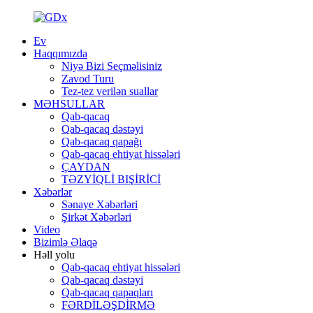
Ev
Haqqımızda
Niyə Bizi Seçməlisiniz
Zavod Turu
Tez-tez verilən suallar
MƏHSULLAR
Qab-qacaq
Qab-qacaq dəstəyi
Qab-qacaq qapağı
Qab-qacaq ehtiyat hissələri
ÇAYDAN
TƏZYİQLİ BIŞİRİCİ
Xəbərlər
Sənaye Xəbərləri
Şirkət Xəbərləri
Video
Bizimlə Əlaqə
Həll yolu
Qab-qacaq ehtiyat hissələri
Qab-qacaq dəstəyi
Qab-qacaq qapaqları
FƏRDİLƏŞDİRMƏ