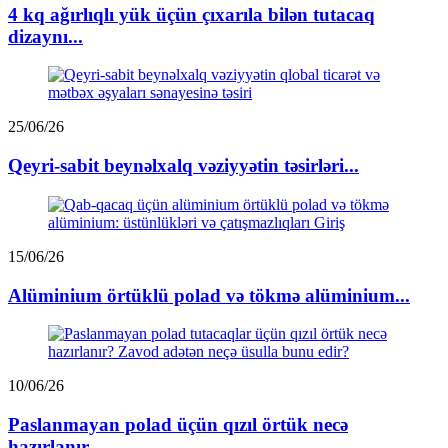
4 kq ağırlıqlı yük üçün çıxarıla bilən tutacaq
dizaynı...
25/06/26
Qeyri-sabit beynəlxalq vəziyyətin təsirləri...
15/06/26
Alüminium örtüklü polad və tökmə alüminium...
10/06/26
Paslanmayan polad üçün qızıl örtük necə
hazırlanır...