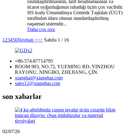
rəsmiləşdirilməsinin, tarif hesablamasının və
ticarət uyğunluğunun rahatlığı üçün çox vacibdir.
HS kodu Ümumdünya Gömrük Təşkilatı (ÜGT)
tərəfindən idarə olunan standartlaşdırılmış
rəqəmsal sistemdir...
Daha çox oxu
1
2
3
4
5
6
Növbəti >
>>
Səhifə 1 / 16
+86-574-87714795
ROOM 903, NO.72, YUEMING RD, YINZHOU
RAYONU, NINGBO, ZHEJIANG, ÇİN.
xianghai@xianghai.com
sales12@xianghai.com
son xəbərlər
02/07/26