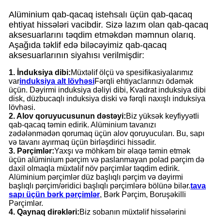
Alüminium qab-qacaq istehsalı üçün qab-qacaq
ehtiyat hissələri vacibdir. Sizə lazım olan qab-qacaq
aksesuarlarını təqdim etməkdən məmnun olarıq.
Aşağıda təklif edə biləcəyimiz qab-qacaq
aksesuarlarının siyahısı verilmişdir:
1. İnduksiya dibi:
Müxtəlif ölçü və spesifikasiyalarımız
var
induksiya alt lövhəsi
Fərqli ehtiyaclarınızı ödəmək
üçün. Dəyirmi induksiya dəliyi dibi, Kvadrat induksiya dibi
disk, düzbucaqlı induksiya diski və fərqli naxışlı induksiya
lövhəsi.
2. Alov qoruyucusunun dəstəyi:
Biz yüksək keyfiyyətli
qab-qacaq təmin edirik. Alüminium tavanızı
zədələnmədən qorumaq üçün alov qoruyucuları. Bu, sapı
və tavanı ayırmaq üçün birləşdirici hissədir.
3. Pərçimlər:
Yaxşı və möhkəm bir əlaqə təmin etmək
üçün alüminium pərçim və paslanmayan polad pərçim də
daxil olmaqla müxtəlif növ pərçimlər təqdim edirik.
Alüminium pərçimlər düz başlıqlı pərçim və dəyirmi
başlıqlı pərçim/əridici başlıqlı pərçimlərə bölünə bilər.
tava
sapı üçün bərk pərçimlər
, Bərk Pərçim, Boruşəkilli
Pərçimlər.
4. Qaynaq dirəkləri:
Biz sobanın müxtəlif hissələrini