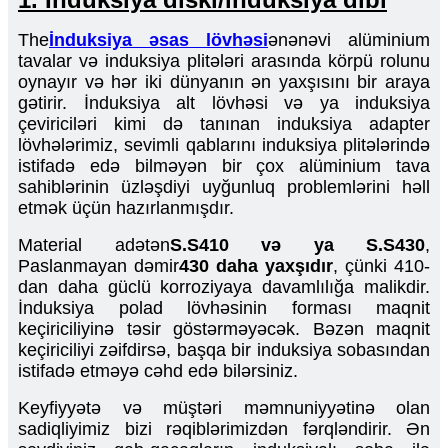
The
İnduksiya əsas lövhəsi
ənənəvi alüminium
tavalar və induksiya plitələri arasında körpü rolunu
oynayır və hər iki dünyanın ən yaxşısını bir araya
gətirir. İnduksiya alt lövhəsi və ya induksiya
çeviriciləri kimi də tanınan induksiya adapter
lövhələrimiz, sevimli qablarını induksiya plitələrində
istifadə edə bilməyən bir çox alüminium tava
sahiblərinin üzləşdiyi uyğunluq problemlərini həll
etmək üçün hazırlanmışdır.
Material adətən
S.S410 və ya S.S430
,
Paslanmayan dəmir
430 daha yaxşıdır
, çünki 410-
dan daha güclü korroziyaya davamlılığa malikdir.
İnduksiya polad lövhəsinin forması maqnit
keçiriciliyinə təsir göstərməyəcək. Bəzən maqnit
keçiriciliyi zəifdirsə, başqa bir induksiya sobasından
istifadə etməyə cəhd edə bilərsiniz.
Keyfiyyətə və müştəri məmnuniyyətinə olan
sadiqliyimiz bizi rəqiblərimizdən fərqləndirir. Ən