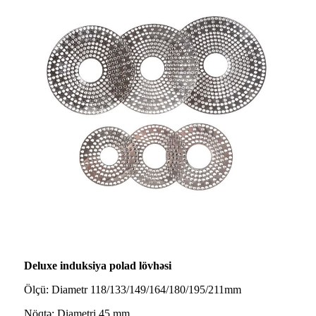
Deluxe induksiya polad lövhəsi
Ölçü: Diametr 118/133/149/164/180/195/211mm
Nöqtə: Diametri 45 mm