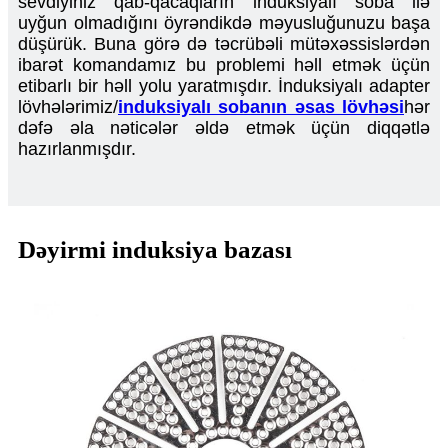
sevdiyiniz qab-qacaqların induksiyalı soba ilə
uyğun olmadığını öyrəndikdə məyusluğunuzu başa
düşürük. Buna görə də təcrübəli mütəxəssislərdən
ibarət komandamız bu problemi həll etmək üçün
etibarlı bir həll yolu yaratmışdır. İnduksiyalı adapter
lövhələrimiz/
induksiyalı sobanın əsas lövhəsi
hər
dəfə əla nəticələr əldə etmək üçün diqqətlə
hazırlanmışdır.
Dəyirmi induksiya bazası