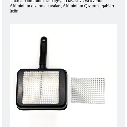
Tökmə Alüminium Tamagoyaki tavası və ya kvadrat
Alüminium qızartma tavaları, Alüminium Qızartma qabları
üçün