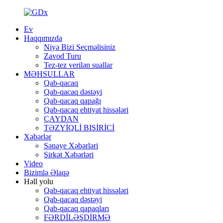
Ev
Haqqımızda
Niyə Bizi Seçməlisiniz
Zavod Turu
Tez-tez verilən suallar
MƏHSULLAR
Qab-qacaq
Qab-qacaq dəstəyi
Qab-qacaq qapağı
Qab-qacaq ehtiyat hissələri
ÇAYDAN
TƏZYİQLİ BIŞİRİCİ
Xəbərlər
Sənaye Xəbərləri
Şirkət Xəbərləri
Video
Bizimlə Əlaqə
Həll yolu
Qab-qacaq ehtiyat hissələri
Qab-qacaq dəstəyi
Qab-qacaq qapaqları
FƏRDİLƏŞDİRMƏ