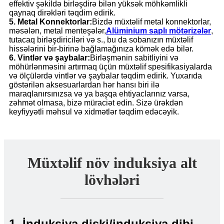
effektiv şəkildə birləşdirə bilən yüksək möhkəmlikli
qaynaq dirəkləri təqdim edirik.
5. Metal Konnektorlar:
Bizdə müxtəlif metal konnektorlar,
məsələn, metal menteşələr,
Alüminium saplı mötərizələr
,
tutacaq birləşdiriciləri və s., bu da sobanızın müxtəlif
hissələrini bir-birinə bağlamağınıza kömək edə bilər.
6. Vintlər və şaybalar:
Birləşmənin sabitliyini və
möhürlənməsini artırmaq üçün müxtəlif spesifikasiyalarda
və ölçülərdə vintlər və şaybalar təqdim edirik. Yuxarıda
göstərilən aksesuarlardan hər hansı biri ilə
maraqlanırsınızsa və ya başqa ehtiyaclarınız varsa,
zəhmət olmasa, bizə müraciət edin. Sizə ürəkdən
keyfiyyətli məhsul və xidmətlər təqdim edəcəyik.
Müxtəlif növ induksiya alt
lövhələri
1. İnduksiya diski/induksiya dibi