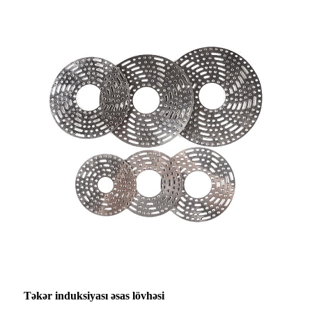
Təkər induksiyası əsas lövhəsi