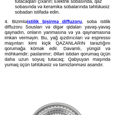
tutacaqları çıxarın; Elektrik sobasında, qaz
sobasında və keramika sobalarında təhlükəsiz
sobadan istifadə edin.
4. Bizimlə
istilik bişirmə diffuzoru
, soba istilik
diffuzoru Sousları və digər qidaları yavaş-yavaş
qaynadın, onların yanmasına və ya qaynamasına
imkan verməyin. Bu, yağ qızdırıcıları və espresso
maşınları kimi kiçik QAZANLARIN tarazlığını
qorumağa kömək edir. Davamlı, yüngül və
möhkəmdir; paslanmır; Əlləri istidən qorumaq üçün
daha uzun soyuq tutacaq; Qabyuyan maşında
yumaq üçün təhlükəsiz və təmizlənməsi asandır.