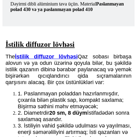
Dəyirmi dibli alüminium tava üçün. Material
Paslanmayan
polad 430 və ya paslanmayan polad 410
İstilik diffuzor lövhəsi
The
İstilik diffuzor lövhəsi
Qaz sobası birbaşa
alovun və ya odun üzərinə qoyula bilər, bu şəkildə
istilik qazanın dibinə bərabər paylanacaq və yemək
bişirərkən qıcıqlandırıcı qida sıçramalarının
qarşısını alacaq. Bir çox üstünlükləri var:
1. Paslanmayan poladdan hazırlanmışdır,
çıxarıla bilən plastik sap, kompakt saxlama;
Bişirmə səthini məhv etməyəcək;
2. Diametrdir
20 sm, 8 düym
İstifadədən sonra
saxlamaq asandır.
3. İstiliyin vahid şəkildə udulması və yayılması,
enerji səmərəliliyini artırmaq; İsti qazanları və