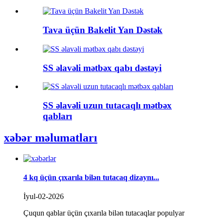
Tava üçün Bakelit Yan Dəstək
SS əlavəli mətbəx qabı dəstəyi
SS əlavəli uzun tutacaqlı mətbəx
qabları
xəbər məlumatları
4 kq üçün çıxarıla bilən tutacaq dizaynı...
İyul-02-2026
Çuqun qablar üçün çıxarıla bilən tutacaqlar populyar