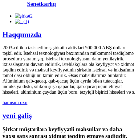
Sənətkarlıq
Haqqımızda
2003-cü ildə təsis edilmiş şirkətin aktivləri 500.000 ABŞ dolları
təşkil edir. İstehsal texnologiyası baxımından mükəmməl təsdiqləmə
proseduru yaratmışıq, istehsal texnologiyasını daim yeniləyirik,
ixtisaslaşmanı davam etdiririk, istehlakçılara əla keyfiyyət və xidmət
təqdim edirik və məhsul keyfiyyətinin şirkətin istehsal və inkişafının
təməl daşı olduğunu təmin edirik. Əsas məhsullarımız bunlardır:
Alüminium qab-qacaq, qab-qacaq üçün ayrıla bilən tutacaqlar,
induksiya diski, silikon şüşə qapaqlar, qab-qacaq üçün ehtiyat
hissələri, alüminium çaydan üçün boru, təzyiqli bişirici hissələri və s.
hamısını oxu
yeni gəliş
Şirkət müştərilərə keyfiyyətli məhsullar və daha
yaxşı satış sonrası xidmət təqdim etməyə sadiqdir.