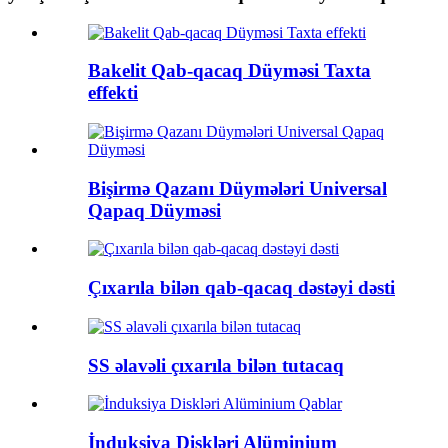
Bakelit Qab-qacaq Düyməsi Taxta
effekti
Bişirmə Qazanı Düymələri Universal
Qapaq Düyməsi
Çıxarıla bilən qab-qacaq dəstəyi dəsti
SS əlavəli çıxarıla bilən tutacaq
İnduksiya Diskləri Alüminium