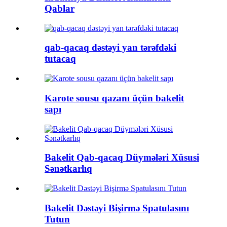
Qablar
qab-qacaq dəstəyi yan tərəfdəki
tutacaq
Karote sousu qazanı üçün bakelit
sapı
Bakelit Qab-qacaq Düymələri Xüsusi
Sənətkarlıq
Bakelit Dəstəyi Bişirmə Spatulasını
Tutun