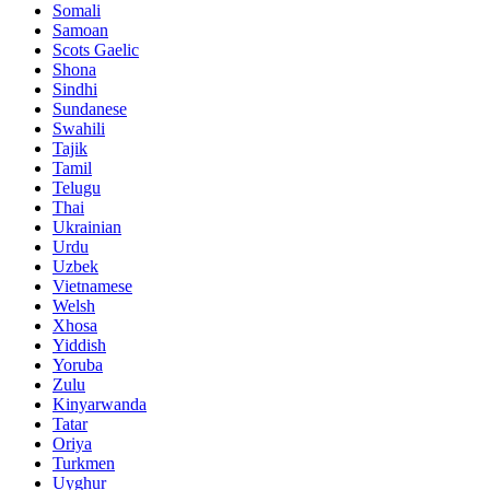
Somali
Samoan
Scots Gaelic
Shona
Sindhi
Sundanese
Swahili
Tajik
Tamil
Telugu
Thai
Ukrainian
Urdu
Uzbek
Vietnamese
Welsh
Xhosa
Yiddish
Yoruba
Zulu
Kinyarwanda
Tatar
Oriya
Turkmen
Uyghur