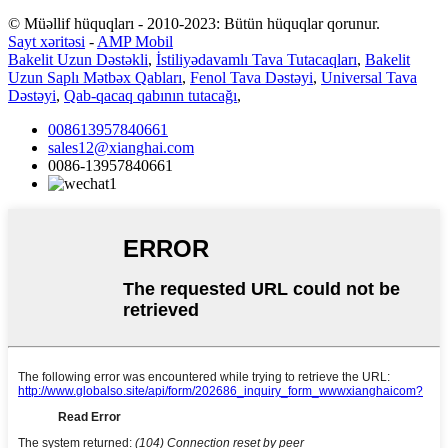
© Müəllif hüquqları - 2010-2023: Bütün hüquqlar qorunur.
Sayt xəritəsi
-
AMP Mobil
Bakelit Uzun Dəstəkli
,
İstiliyədavamlı Tava Tutacaqları
,
Bakelit
Uzun Saplı Mətbəx Qabları
,
Fenol Tava Dəstəyi
,
Universal Tava
Dəstəyi
,
Qab-qacaq qabının tutacağı
,
008613957840661
sales12@xianghai.com
0086-13957840661