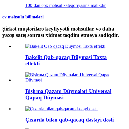
100-dən çox məhsul kateqoriyasına malikdir
ev məhsulu bölmələri
Şirkət müştərilərə keyfiyyətli məhsullar və daha
yaxşı satış sonrası xidmət təqdim etməyə sadiqdir.
Bakelit Qab-qacaq Düyməsi Taxta
effekti
Bişirmə Qazanı Düymələri Universal
Qapaq Düyməsi
Çıxarıla bilən qab-qacaq dəstəyi dəsti