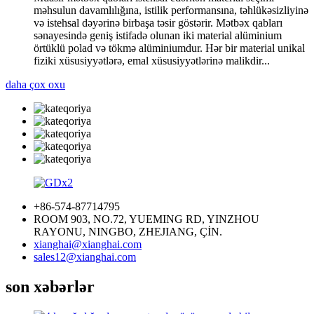
məhsulun davamlılığına, istilik performansına, təhlükəsizliyinə
və istehsal dəyərinə birbaşa təsir göstərir. Mətbəx qabları
sənayesində geniş istifadə olunan iki material alüminium
örtüklü polad və tökmə alüminiumdur. Hər bir material unikal
fiziki xüsusiyyətlərə, emal xüsusiyyətlərinə malikdir...
daha çox oxu
+86-574-87714795
ROOM 903, NO.72, YUEMING RD, YINZHOU
RAYONU, NINGBO, ZHEJIANG, ÇİN.
xianghai@xianghai.com
sales12@xianghai.com
son xəbərlər