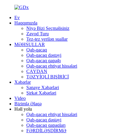
Ev
Haqqımızda
Niyə Bizi Seçməlisiniz
Zavod Turu
Tez-tez verilən suallar
MƏHSULLAR
Qab-qacaq
Qab-qacaq dəstəyi
Qab-qacaq qapağı
Qab-qacaq ehtiyat hissələri
ÇAYDAN
TƏZYİQLİ BIŞİRİCİ
Xəbərlər
Sənaye Xəbərləri
Şirkət Xəbərləri
Video
Bizimlə Əlaqə
Həll yolu
Qab-qacaq ehtiyat hissələri
Qab-qacaq dəstəyi
Qab-qacaq qapaqları
FƏRDİLƏŞDİRMƏ