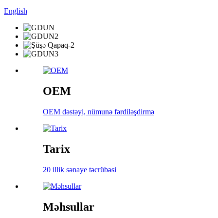
English
OEM
OEM dəstəyi, nümunə fərdiləşdirmə
Tarix
20 illik sənaye təcrübəsi
Məhsullar