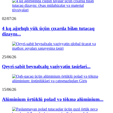
02/07/26
4 kq ağırlıqlı yük üçün çıxarıla bilən tutacaq
dizaynı...
25/06/26
Qeyri-sabit beynəlxalq vəziyyətin təsirləri...
15/06/26
Alüminium örtüklü polad və tökmə alüminium...