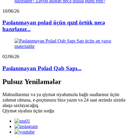
10/06/26
Paslanmayan polad üçün qızıl örtük necə
hazırlanır...
02/06/26
Paslanmayan Polad Qab Sapı...
Pulsuz Yeniləmələr
Məhsullarımız və ya qiymət siyahımızla bağlı suallarınız üçün
zəhmət olmasa, e-poçtunuzu bizə yazın və 24 saat ərzində sizinlə
əlaqə saxlayacağıq.
Qiymət siyahısı üçün sorğu