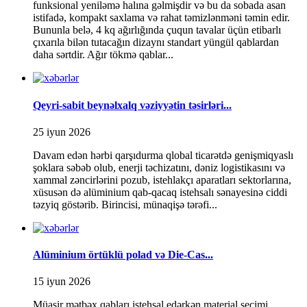
funksional yeniləmə halına gəlmişdir və bu da sobada asan
istifadə, kompakt saxlama və rahat təmizlənməni təmin edir.
Bununla belə, 4 kq ağırlığında çuqun tavalar üçün etibarlı
çıxarıla bilən tutacağın dizaynı standart yüngül qablardan
daha sərtdir. Ağır tökmə qablar...
Qeyri-sabit beynəlxalq vəziyyətin təsirləri...
25 iyun 2026
Davam edən hərbi qarşıdurma qlobal ticarətdə genişmiqyaslı
şoklara səbəb olub, enerji təchizatını, dəniz logistikasını və
xammal zəncirlərini pozub, istehlakçı aparatları sektorlarına,
xüsusən də alüminium qab-qacaq istehsalı sənayesinə ciddi
təzyiq göstərib. Birincisi, münaqişə tərəfi...
Alüminium örtüklü polad və Die-Cas...
15 iyun 2026
Müasir mətbəx qabları istehsal edərkən material seçimi