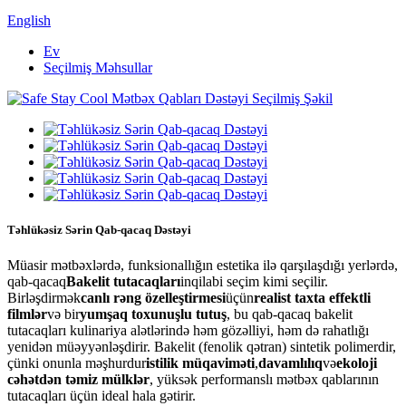
English
Ev
Seçilmiş Məhsullar
Təhlükəsiz Sərin Qab-qacaq Dəstəyi
Müasir mətbəxlərdə, funksionallığın estetika ilə qarşılaşdığı yerlərdə,
qab-qacaq
Bakelit tutacaqları
inqilabi seçim kimi seçilir.
Birləşdirmək
canlı rəng özelleştirmesi
üçün
realist taxta effektli
filmlər
və bir
yumşaq toxunuşlu tutuş
, bu qab-qacaq bakelit
tutacaqları kulinariya alətlərində həm gözəlliyi, həm də rahatlığı
yenidən müəyyənləşdirir. Bakelit (fenolik qətran) sintetik polimerdir,
çünki onunla məşhurdur
istilik müqaviməti
,
davamlılıq
və
ekoloji
cəhətdən təmiz mülklər
, yüksək performanslı mətbəx qablarının
tutacaqları üçün ideal hala gətirir.