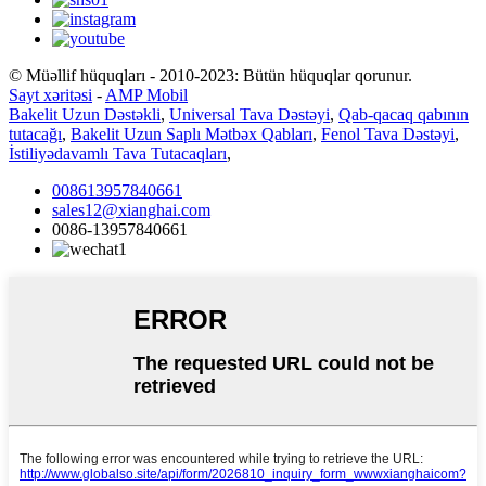
© Müəllif hüquqları - 2010-2023: Bütün hüquqlar qorunur.
Sayt xəritəsi
-
AMP Mobil
Bakelit Uzun Dəstəkli
,
Universal Tava Dəstəyi
,
Qab-qacaq qabının
tutacağı
,
Bakelit Uzun Saplı Mətbəx Qabları
,
Fenol Tava Dəstəyi
,
İstiliyədavamlı Tava Tutacaqları
,
008613957840661
sales12@xianghai.com
0086-13957840661