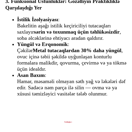
3. Funksional Üstünlüklər: Gözəlliyin Praktikliklə
Qarşılaşdığı Yer
İstilik İzolyasiyası
:
Bakelitin aşağı istilik keçiriciliyi tutacaqları
saxlayır
sərin və toxunmaq üçün təhlükəsizdir
,
soba əlcəklərinə ehtiyacı aradan qaldırır.
Yüngül və Erqonomik
:
Çəkilər
Metal tutacaqlardan 30% daha yüngül
,
ovuc içinə təbii şəkildə uyğunlaşan konturlu
formalara malikdir, qovurma, çevirmə və ya tökmə
üçün idealdır.
Asan Baxım
:
Hamar, məsaməli olmayan səth yağ və ləkələri dəf
edir. Sadəcə nəm parça ilə silin — ovma və ya
xüsusi təmizləyici vasitələr tələb olunmur.
Tətbiqlər: