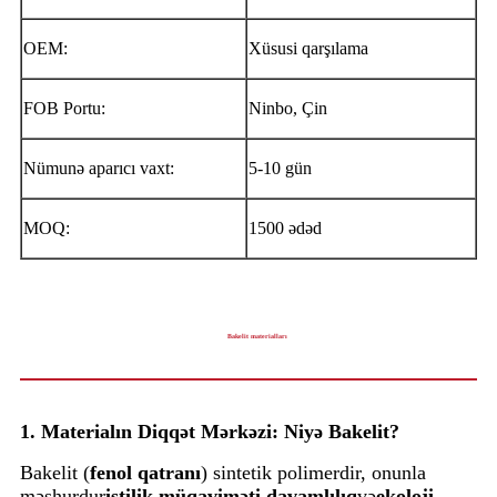
OEM:
Xüsusi qarşılama
FOB Portu:
Ninbo, Çin
Nümunə aparıcı vaxt:
5-10 gün
MOQ:
1500 ədəd
Bakelit materialları
1. Materialın Diqqət Mərkəzi: Niyə Bakelit?
Bakelit (
fenol qatranı
) sintetik polimerdir, onunla
məşhurdur
istilik müqaviməti
,
davamlılıq
və
ekoloji