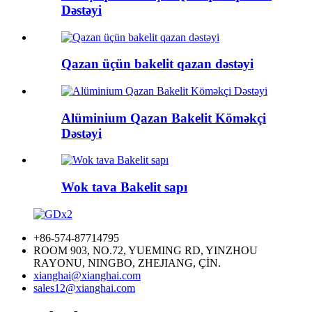
Dəstəyi
Qazan üçün bakelit qazan dəstəyi
Alüminium Qazan Bakelit Köməkçi
Dəstəyi
Wok tava Bakelit sapı
+86-574-87714795
ROOM 903, NO.72, YUEMING RD, YINZHOU
RAYONU, NINGBO, ZHEJIANG, ÇİN.
xianghai@xianghai.com
sales12@xianghai.com