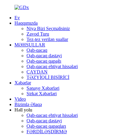
Ev
Haqqımızda
Niyə Bizi Seçməlisiniz
Zavod Turu
Tez-tez verilən suallar
MƏHSULLAR
Qab-qacaq
Qab-qacaq dəstəyi
Qab-qacaq qapağı
Qab-qacaq ehtiyat hissələri
ÇAYDAN
TƏZYİQLİ BIŞİRİCİ
Xəbərlər
Sənaye Xəbərləri
Şirkət Xəbərləri
Video
Bizimlə Əlaqə
Həll yolu
Qab-qacaq ehtiyat hissələri
Qab-qacaq dəstəyi
Qab-qacaq qapaqları
FƏRDİLƏŞDİRMƏ