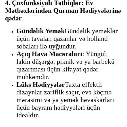
4. Çoxfunksiyalı Tətbiqlər: Ev
Mətbəxlərindən Qurman Hədiyyələrinə
qədər
Gündəlik Yemək
Gündəlik yeməklər
üçün tavalar, qazanlar və holland
sobaları ilə uyğundur.
Açıq Hava Macəraları
: Yüngül,
lakin düşərgə, piknik və ya barbekü
qızartması üçün kifayət qədər
möhkəmdir.
Lüks Hədiyyələr
Taxta effektli
dizaynlar zəriflik saçır, evə köçmə
mərasimi və ya yemək həvəskarları
üçün bayram hədiyyələri üçün
idealdır.