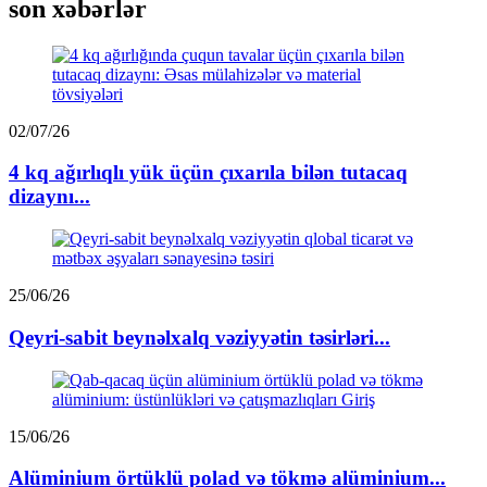
son xəbərlər
02/07/26
4 kq ağırlıqlı yük üçün çıxarıla bilən tutacaq
dizaynı...
25/06/26
Qeyri-sabit beynəlxalq vəziyyətin təsirləri...
15/06/26
Alüminium örtüklü polad və tökmə alüminium...