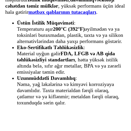
cəhətdən təmiz mülklər
, yüksək performans üçün ideal
hala gətirir
mətbəx qablarının tutacaqları
.
Üstün İstilik Müqaviməti
:
Temperaturu aşır
200°C (392°F)
əyilmədən və ya
toksinləri buraxmadan, plastik, taxta və ya silikon
alternativlərindən daha yaxşı performans göstərir.
Eko-Sertifikatlı Təhlükəsizlik
:
Material uyğun gəlir
FDA, LFGB və AB qida
təhlükəsizliyi standartları
, hətta yüksək istilik
altında belə, sıfır ağır metallar, BPA və ya zərərli
emissiyalar təmin edir.
Uzunmüddətli Davamlılıq
:
Nəmə, yağ ləkələrinə və kimyəvi korroziyaya
davamlıdır. Taxta materialdan fərqli olaraq,
çatlamır və ya kiflənmir; metaldan fərqli olaraq,
toxunduqda sərin qalır.