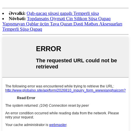
Əvvəlki:
Qab-qacaq şüşəsi qapağı Temperli şüşə
Növbəti:
Topdansatış Qiyməti Çin Silikon Şüşə Qapaq
Yapışmayan Qablar üçün Tava Qazan Dəsti Mətbəx Aksesuarları
Temperli Şüşə Qapaq