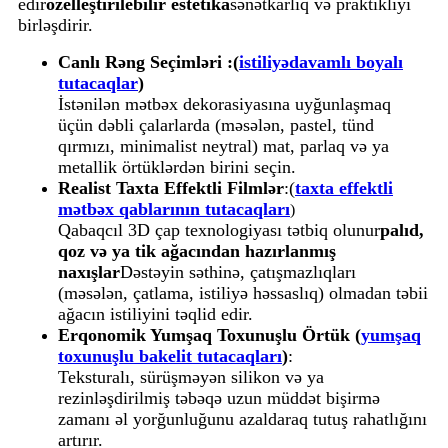
edir
özelleştirilebilir estetika
sənətkarlıq və praktikliyi
birləşdirir.
Canlı Rəng Seçimləri :(
istiliyədavamlı boyalı
tutacaqlar
)
İstənilən mətbəx dekorasiyasına uyğunlaşmaq
üçün dəbli çalarlarda (məsələn, pastel, tünd
qırmızı, minimalist neytral) mat, parlaq və ya
metallik örtüklərdən birini seçin.
Realist Taxta Effektli Filmlər
:(
taxta effektli
mətbəx qablarının tutacaqları
)
Qabaqcıl 3D çap texnologiyası tətbiq olunur
palıd,
qoz və ya tik ağacından hazırlanmış
naxışlar
Dəstəyin səthinə, çatışmazlıqları
(məsələn, çatlama, istiliyə həssaslıq) olmadan təbii
ağacın istiliyini təqlid edir.
Erqonomik Yumşaq Toxunuşlu Örtük (
yumşaq
toxunuşlu bakelit tutacaqları
)
:
Teksturalı, sürüşməyən silikon və ya
rezinləşdirilmiş təbəqə uzun müddət bişirmə
zamanı əl yorğunluğunu azaldaraq tutuş rahatlığını
artırır.