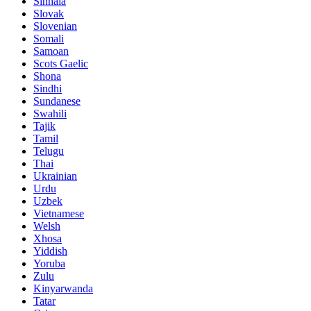
Sinhala
Slovak
Slovenian
Somali
Samoan
Scots Gaelic
Shona
Sindhi
Sundanese
Swahili
Tajik
Tamil
Telugu
Thai
Ukrainian
Urdu
Uzbek
Vietnamese
Welsh
Xhosa
Yiddish
Yoruba
Zulu
Kinyarwanda
Tatar