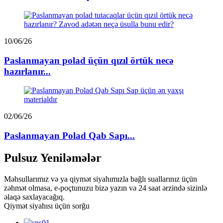
10/06/26
Paslanmayan polad üçün qızıl örtük necə
hazırlanır...
02/06/26
Paslanmayan Polad Qab Sapı...
Pulsuz Yeniləmələr
Məhsullarımız və ya qiymət siyahımızla bağlı suallarınız üçün
zəhmət olmasa, e-poçtunuzu bizə yazın və 24 saat ərzində sizinlə
əlaqə saxlayacağıq.
Qiymət siyahısı üçün sorğu