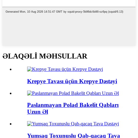
ƏLAQƏLİ MƏHSULLAR
Krepye Tavası üçün Krepye Dəstəyi
Paslanmayan Polad Bakelit Qabları
Uzun Əl
Yumşaq Toxunuşlu Qab-qacaq Tava