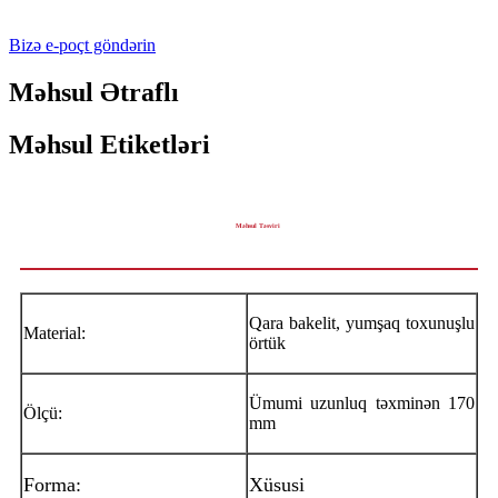
Bizə e-poçt göndərin
Məhsul Ətraflı
Məhsul Etiketləri
Məhsul Təsviri
Qara bakelit, yumşaq toxunuşlu
Material:
örtük
Ümumi uzunluq təxminən 170
Ölçü:
mm
Forma:
Xüsusi