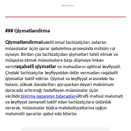
Məhsul Parametri
### Qiymətləndirmə
Qiymətləndirmə
Bakelit emal təchizatçıları axtaran
müəssisələr üçün qərar qəbuletmə prosesində mühüm rol
oynayır. Birdən çox təchizatçıdan qiymətləri təhlil etmək və
müqayisə etmək müəssisələrə başa düşməyə imkan
rəqabətli qiymətlər
verir
və məhsulların optimal keyfiyyəti.
Çindəki təchizatçılar keyfiyyətdən ödün vermədən rəqabətli
qiymətlər təklif edirlər. Qiymət və keyfiyyət arasındakı bu
balans, yüksək standartları qoruyarkən dəyəri maksimum
dərəcədə artırmağı hədəfləyən müəssisələr üçün
vacibdir.
bişirmə qazanının tutacaqları
Ətraflı məhsul məlumatı
və keyfiyyət zəmanəti təklif edən təchizatçılara üstünlük
verərək, müəssisələr büdcə məhdudiyyətlərinə uyğun
məlumatlı qərarlar qəbul edə bilərlər.