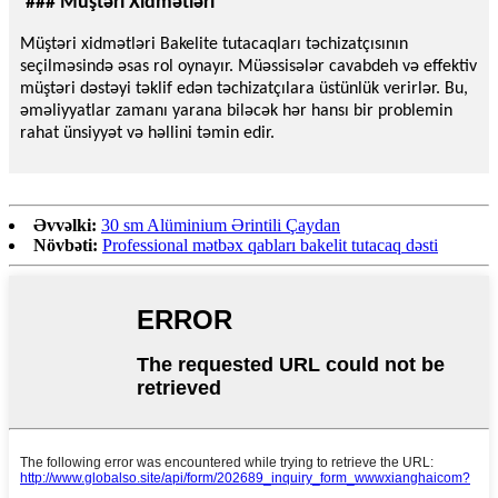
### Müştəri Xidmətləri
Müştəri xidmətləri Bakelite tutacaqları təchizatçısının
seçilməsində əsas rol oynayır. Müəssisələr cavabdeh və effektiv
müştəri dəstəyi təklif edən təchizatçılara üstünlük verirlər. Bu,
əməliyyatlar zamanı yarana biləcək hər hansı bir problemin
rahat ünsiyyət və həllini təmin edir.
Əvvəlki:
30 sm Alüminium Ərintili Çaydan
Növbəti:
Professional mətbəx qabları bakelit tutacaq dəsti