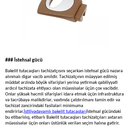
### İstehsal gücü
Bakelit tutacaqları təchizatçısını seçərkən istehsal gücü nəzərə
alınmalı digər vacib amildir. Təchizatçının müəyyən edilmiş
müddət ərzində böyük sifarişləri yerinə yetirmək qabiliyyəti
ardıcıl təchizata ehtiyacı olan müəssisələr üçün çox vacibdir.
Onlar yüksək həcmli sifarişləri idarə etmək üçün infrastruktura
və təcrübəyə malikdirlər, vaxtında çatdırılmanı təmin edir və
təchizat zəncirindəki fasilələri minimuma
endirirlər.
İstiliyədavamlı bakelit tutacaqları
İstehsal gücündəki
bu etibarlılıq, etibarlı Bakelit tutacaqları təchizatçıları axtaran
müəssisələr üçün onları üstünlük verilən seçim halına gətirir.