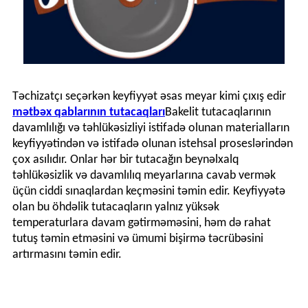
Təchizatçı seçərkən keyfiyyət əsas meyar kimi çıxış edir
mətbəx qablarının tutacaqları
Bakelit tutacaqlarının
davamlılığı və təhlükəsizliyi istifadə olunan materialların
keyfiyyətindən və istifadə olunan istehsal proseslərindən
çox asılıdır. Onlar hər bir tutacağın beynəlxalq
təhlükəsizlik və davamlılıq meyarlarına cavab vermək
üçün ciddi sınaqlardan keçməsini təmin edir. Keyfiyyətə
olan bu öhdəlik tutacaqların yalnız yüksək
temperaturlara davam gətirməməsini, həm də rahat
tutuş təmin etməsini və ümumi bişirmə təcrübəsini
artırmasını təmin edir.