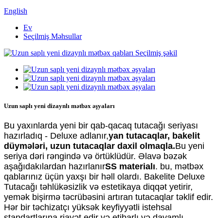
English
Ev
Seçilmiş Məhsullar
Uzun saplı yeni dizaynlı mətbəx əşyaları
Bu yaxınlarda yeni bir qab-qacaq tutacağı seriyası
hazırladıq - Deluxe adlanır,
yan tutacaqlar, bakelit
düymələri, uzun tutacaqlar daxil olmaqla.
Bu yeni
seriya dəri rəngində və örtüklüdür. Əlavə bəzək
aşağıdakılardan hazırlanır
SS materialı
. bu, mətbəx
qablarınız üçün yaxşı bir həll olardı. Bakelite Deluxe
Tutacağı təhlükəsizlik və estetikaya diqqət yetirir,
yemək bişirmə təcrübəsini artıran tutacaqlar təklif edir.
Hər bir təchizatçı yüksək keyfiyyətli istehsal
standartlarına riayət edir və etibarlı və davamlı