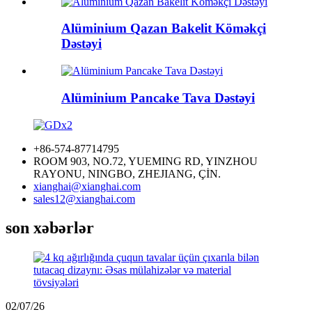
Alüminium Qazan Bakelit Köməkçi
Dəstəyi
Alüminium Pancake Tava Dəstəyi
+86-574-87714795
ROOM 903, NO.72, YUEMING RD, YINZHOU
RAYONU, NINGBO, ZHEJIANG, ÇİN.
xianghai@xianghai.com
sales12@xianghai.com
son xəbərlər
02/07/26