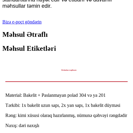
məhsullar təmin edir.
Bizə e-poçt göndərin
Məhsul Ətraflı
Məhsul Etiketləri
Məhsulun təqdimatı
Material: Bakelit + Paslanmayan polad 304 və ya 201
Tərkibi: 1x bakelit uzun sapı, 2x yan sapı, 1x bakelit düyməsi
Rəng: kimi xüsusi olaraq hazırlanmış, nümunə qəhvəyi rəngdədir
Naxış: dəri naxışlı