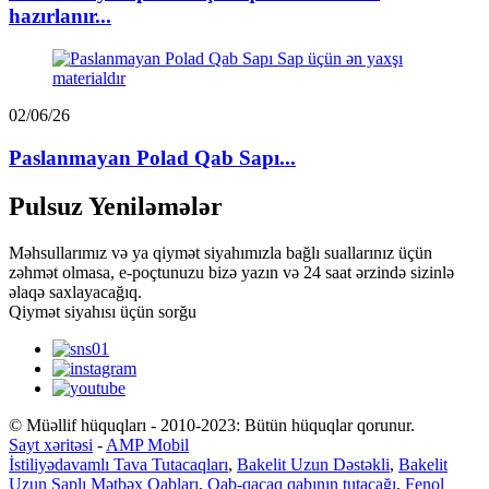
hazırlanır...
02/06/26
Paslanmayan Polad Qab Sapı...
Pulsuz Yeniləmələr
Məhsullarımız və ya qiymət siyahımızla bağlı suallarınız üçün
zəhmət olmasa, e-poçtunuzu bizə yazın və 24 saat ərzində sizinlə
əlaqə saxlayacağıq.
Qiymət siyahısı üçün sorğu
© Müəllif hüquqları - 2010-2023: Bütün hüquqlar qorunur.
Sayt xəritəsi
-
AMP Mobil
İstiliyədavamlı Tava Tutacaqları
,
Bakelit Uzun Dəstəkli
,
Bakelit
Uzun Saplı Mətbəx Qabları
,
Qab-qacaq qabının tutacağı
,
Fenol