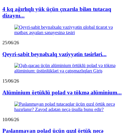
4 kq ağırlıqlı yük üçün çıxarıla bilən tutacaq
dizaynı...
25/06/26
Qeyri-sabit beynəlxalq vəziyyətin təsirləri...
15/06/26
Alüminium örtüklü polad və tökmə alüminium...
10/06/26
Paslanmayan polad üçün qızıl örtük necə