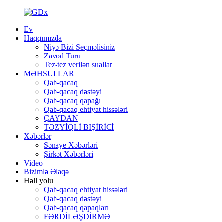
Ev
Haqqımızda
Niyə Bizi Seçməlisiniz
Zavod Turu
Tez-tez verilən suallar
MƏHSULLAR
Qab-qacaq
Qab-qacaq dəstəyi
Qab-qacaq qapağı
Qab-qacaq ehtiyat hissələri
ÇAYDAN
TƏZYİQLİ BIŞİRİCİ
Xəbərlər
Sənaye Xəbərləri
Şirkət Xəbərləri
Video
Bizimlə Əlaqə
Həll yolu
Qab-qacaq ehtiyat hissələri
Qab-qacaq dəstəyi
Qab-qacaq qapaqları
FƏRDİLƏŞDİRMƏ