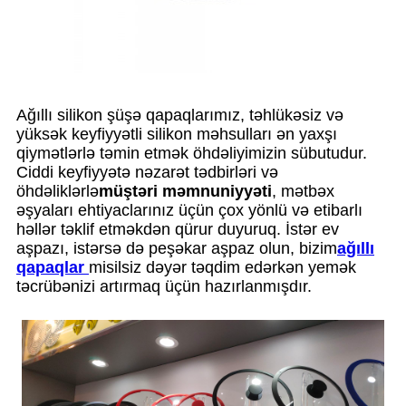
Ağıllı silikon şüşə qapaqlarımız, təhlükəsiz və
yüksək keyfiyyətli silikon məhsulları ən yaxşı
qiymətlərlə təmin etmək öhdəliyimizin sübutudur.
Ciddi keyfiyyətə nəzarət tədbirləri və
öhdəliklərlə
müştəri məmnuniyyəti
, mətbəx
əşyaları ehtiyaclarınız üçün çox yönlü və etibarlı
həllər təklif etməkdən qürur duyuruq. İstər ev
aşpazı, istərsə də peşəkar aşpaz olun, bizim
ağıllı
qapaqlar
misilsiz dəyər təqdim edərkən yemək
təcrübənizi artırmaq üçün hazırlanmışdır.