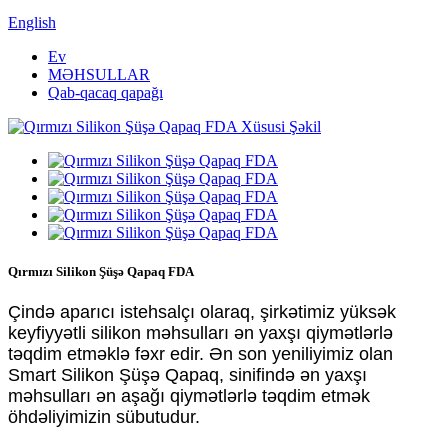
English
Ev
MƏHSULLAR
Qab-qacaq qapağı
Qırmızı Silikon Şüşə Qapaq FDA
Çində aparıcı istehsalçı olaraq, şirkətimiz yüksək
keyfiyyətli silikon məhsulları ən yaxşı qiymətlərlə
təqdim etməklə fəxr edir. Ən son yeniliyimiz olan
Smart Silikon Şüşə Qapaq, sinifində ən yaxşı
məhsulları ən aşağı qiymətlərlə təqdim etmək
öhdəliyimizin sübutudur.