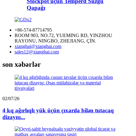
Stockpot üçün Temperd Süzgü
Qapağı
+86-574-87714795
ROOM 903, NO.72, YUEMING RD, YINZHOU
RAYONU, NINGBO, ZHEJIANG, ÇİN.
xianghai@xianghai.com
sales12@xianghai.com
son xəbərlər
02/07/26
4 kq ağırlıqlı yük üçün çıxarıla bilən tutacaq
dizaynı...