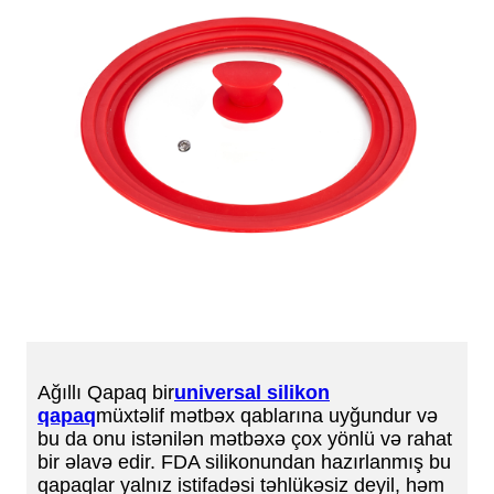
Ağıllı Qapaq bir
universal silikon
qapaq
müxtəlif mətbəx qablarına uyğundur və
bu da onu istənilən mətbəxə çox yönlü və rahat
bir əlavə edir. FDA silikonundan hazırlanmış bu
qapaqlar yalnız istifadəsi təhlükəsiz deyil, həm