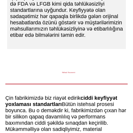
də FDA və LFGB kimi qida təhlükəsizliyi
standartlarına uyğundur. Keyfiyyətə olan
sədaqətimiz hər qapaqla birlikdə gələn orijinal
hesabatlarda özünü göstərir və müştərilərimizin
məhsullarımızın təhlükəsizliyinə və etibarlılığına
etibar edə bilmələrini təmin edir.
Məhsul Parametri
Çin fabrikimizdə biz riayət edirik
ciddi keyfiyyət
yoxlaması standartları
Bütün istehsal prosesi
boyunca. Bu o deməkdir ki, fabrikimizdən çıxan hər
bir silikon qapaq davamlılıq və performans
baxımından ciddi şəkildə sınaqdan keçirilib.
Mükəmməlliyə olan sadiqliyimiz, material