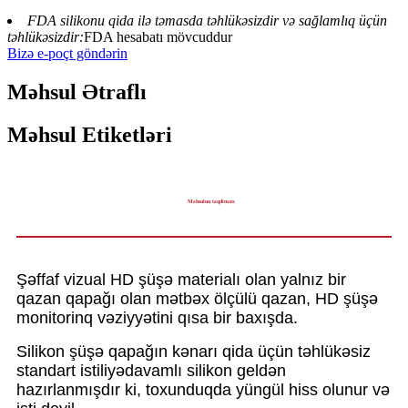
FDA silikonu qida ilə təmasda təhlükəsizdir və sağlamlıq üçün
təhlükəsizdir:
FDA hesabatı mövcuddur
Bizə e-poçt göndərin
Məhsul Ətraflı
Məhsul Etiketləri
Məhsulun təqdimatı
Şəffaf vizual HD şüşə materialı olan yalnız bir
qazan qapağı olan mətbəx ölçülü qazan, HD şüşə
monitorinq vəziyyətini qısa bir baxışda.
Silikon şüşə qapağın kənarı qida üçün təhlükəsiz
standart istiliyədavamlı silikon geldən
hazırlanmışdır ki, toxunduqda yüngül hiss olunur və