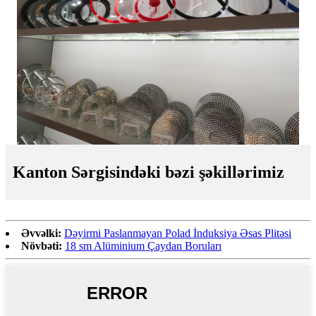
Kanton Sərgisindəki bəzi şəkillərimiz
Əvvəlki:
Dəyirmi Paslanmayan Polad İnduksiya Əsas Plitəsi
Növbəti:
18 sm Alüminium Çaydan Boruları