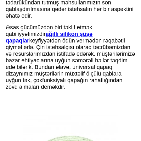
tədarükündən tutmuş məhsullarımızın son
qablaşdırılmasına qədər istehsalın hər bir aspektini
əhatə edir.
Əsas gücümüzdən biri təklif etmək
qabiliyyətimizdir
ağıllı silikon şüşə
qapaqlar
keyfiyyətdən ödün vermədən rəqabətli
qiymətlərlə. Çin istehsalçısı olaraq təcrübəmizdən
və resurslarımızdan istifadə edərək, müştərilərimizə
bazar ehtiyaclarına uyğun səmərəli həllər təqdim
edə bilərik. Bundan əlavə, universal qapaq
dizaynımız müştərilərin müxtəlif ölçülü qablara
uyğun tək, çoxfunksiyalı qapağın rahatlığından
zövq almaları deməkdir.