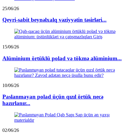
25/06/26
Qeyri-sabit beynəlxalq vəziyyətin təsirləri...
15/06/26
Alüminium örtüklü polad və tökmə alüminium...
10/06/26
Paslanmayan polad üçün qızıl örtük necə
hazırlanır...
02/06/26