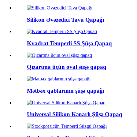
Silikon Əvəzedici Tava Qapağı
Kvadrat Temperli SS Şüşə Qapaq
Qızartma üçün oval şüşə qapaq
Mətbəx qablarının şüşə qapağı
Universal Silikon Kənarlı Şüşə Qapaq