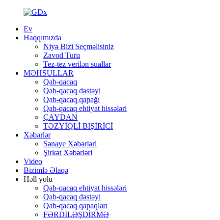
Ev
Haqqımızda
Niyə Bizi Seçməlisiniz
Zavod Turu
Tez-tez verilən suallar
MƏHSULLAR
Qab-qacaq
Qab-qacaq dəstəyi
Qab-qacaq qapağı
Qab-qacaq ehtiyat hissələri
ÇAYDAN
TƏZYİQLİ BIŞİRİCİ
Xəbərlər
Sənaye Xəbərləri
Şirkət Xəbərləri
Video
Bizimlə Əlaqə
Həll yolu
Qab-qacaq ehtiyat hissələri
Qab-qacaq dəstəyi
Qab-qacaq qapaqları
FƏRDİLƏŞDİRMƏ