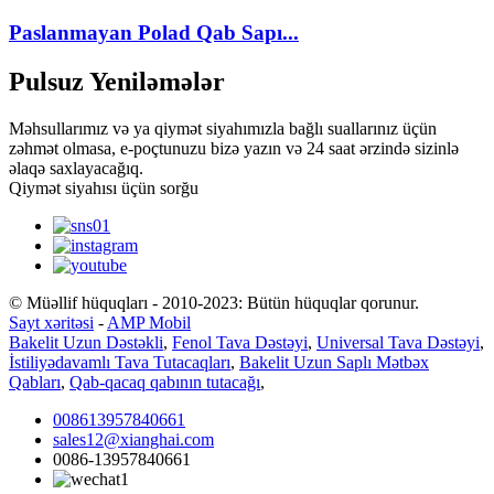
Paslanmayan Polad Qab Sapı...
Pulsuz Yeniləmələr
Məhsullarımız və ya qiymət siyahımızla bağlı suallarınız üçün
zəhmət olmasa, e-poçtunuzu bizə yazın və 24 saat ərzində sizinlə
əlaqə saxlayacağıq.
Qiymət siyahısı üçün sorğu
© Müəllif hüquqları - 2010-2023: Bütün hüquqlar qorunur.
Sayt xəritəsi
-
AMP Mobil
Bakelit Uzun Dəstəkli
,
Fenol Tava Dəstəyi
,
Universal Tava Dəstəyi
,
İstiliyədavamlı Tava Tutacaqları
,
Bakelit Uzun Saplı Mətbəx
Qabları
,
Qab-qacaq qabının tutacağı
,
008613957840661
sales12@xianghai.com
0086-13957840661