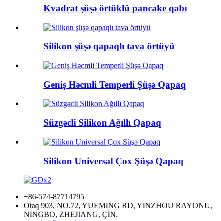
Kvadrat şüşə örtüklü pancake qabı
Silikon şüşə qapaqlı tava örtüyü
Geniş Həcmli Temperli Şüşə Qapaq
Süzgəcli Silikon Ağıllı Qapaq
Silikon Universal Çox Şüşə Qapaq
+86-574-87714795
Otaq 903, NO.72, YUEMING RD, YINZHOU RAYONU,
NINGBO, ZHEJIANG, ÇİN.