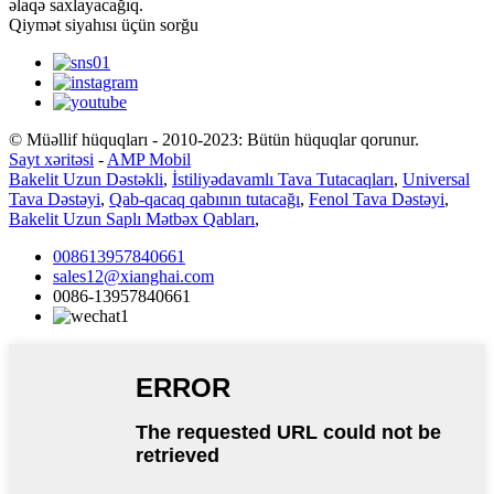
əlaqə saxlayacağıq.
Qiymət siyahısı üçün sorğu
© Müəllif hüquqları - 2010-2023: Bütün hüquqlar qorunur.
Sayt xəritəsi
-
AMP Mobil
Bakelit Uzun Dəstəkli
,
İstiliyədavamlı Tava Tutacaqları
,
Universal
Tava Dəstəyi
,
Qab-qacaq qabının tutacağı
,
Fenol Tava Dəstəyi
,
Bakelit Uzun Saplı Mətbəx Qabları
,
008613957840661
sales12@xianghai.com
0086-13957840661