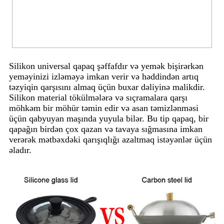
Silikon universal qapaq şəffafdır və yemək bişirərkən
yeməyinizi izləməyə imkan verir və həddindən artıq
təzyiqin qarşısını almaq üçün buxar dəliyinə malikdir.
Silikon material tökülmələrə və sıçramalara qarşı
möhkəm bir möhür təmin edir və asan təmizlənməsi
üçün qabyuyan maşında yuyula bilər. Bu tip qapaq, bir
qapağın birdən çox qazan və tavaya sığmasına imkan
verərək mətbəxdəki qarışıqlığı azaltmaq istəyənlər üçün
əladır.