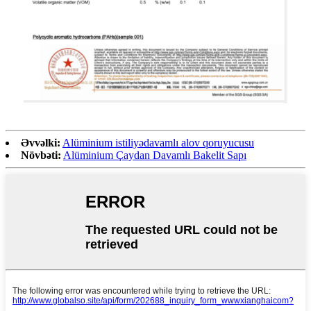
Əvvəlki:
Alüminium istiliyədavamlı alov qoruyucusu
Növbəti:
Alüminium Çaydan Davamlı Bakelit Sapı