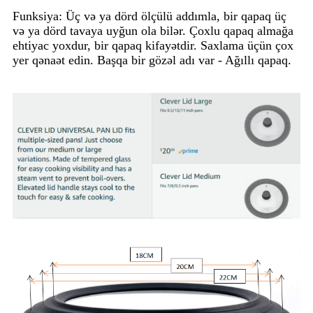
Funksiya: Üç və ya dörd ölçülü addımla, bir qapaq üç
və ya dörd tavaya uyğun ola bilər. Çoxlu qapaq almağa
ehtiyac yoxdur, bir qapaq kifayətdir. Saxlama üçün çox
yer qənaət edin. Başqa bir gözəl adı var - Ağıllı qapaq.