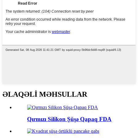
ƏLAQƏLİ MƏHSULLAR
Qırmızı Silikon Şüşə Qapaq FDA