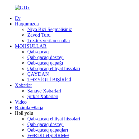
Ev
Haqqımızda
Niyə Bizi Seçməlisiniz
Zavod Turu
Tez-tez verilən suallar
MƏHSULLAR
Qab-qacaq
Qab-qacaq dəstəyi
Qab-qacaq qapağı
Qab-qacaq ehtiyat hissələri
ÇAYDAN
TƏZYİQLİ BIŞİRİCİ
Xəbərlər
Sənaye Xəbərləri
Şirkət Xəbərləri
Video
Bizimlə Əlaqə
Həll yolu
Qab-qacaq ehtiyat hissələri
Qab-qacaq dəstəyi
Qab-qacaq qapaqları
FƏRDİLƏŞDİRMƏ