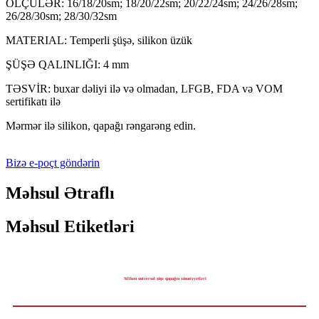
ÖLÇÜLƏR: 16/18/20sm; 18/20/22sm; 20/22/24sm; 24/26/28sm;
26/28/30sm; 28/30/32sm
MATERIAL: Temperli şüşə, silikon üzük
ŞÜŞƏ QALINLIĞI: 4 mm
TƏSVİR: buxar dəliyi ilə və olmadan, LFGB, FDA və VOM
sertifikatı ilə
Mərmər ilə silikon, qapağı rəngarəng edin.
Bizə e-poçt göndərin
Məhsul Ətraflı
Məhsul Etiketləri
Silikon universal şüşə qapağın xüsusiyyətləri