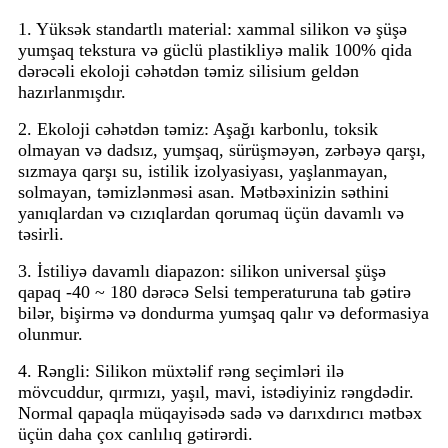
1. Yüksək standartlı material: xammal silikon və şüşə
yumşaq tekstura və güclü plastikliyə malik 100% qida
dərəcəli ekoloji cəhətdən təmiz silisium geldən
hazırlanmışdır.
2. Ekoloji cəhətdən təmiz: Aşağı karbonlu, toksik
olmayan və dadsız, yumşaq, sürüşməyən, zərbəyə qarşı,
sızmaya qarşı su, istilik izolyasiyası, yaşlanmayan,
solmayan, təmizlənməsi asan. Mətbəxinizin səthini
yanıqlardan və cızıqlardan qorumaq üçün davamlı və
təsirli.
3. İstiliyə davamlı diapazon: silikon universal şüşə
qapaq -40 ~ 180 dərəcə Selsi temperaturuna tab gətirə
bilər, bişirmə və dondurma yumşaq qalır və deformasiya
olunmur.
4. Rəngli: Silikon müxtəlif rəng seçimləri ilə
mövcuddur, qırmızı, yaşıl, mavi, istədiyiniz rəngdədir.
Normal qapaqla müqayisədə sadə və darıxdırıcı mətbəx
üçün daha çox canlılıq gətirərdi.