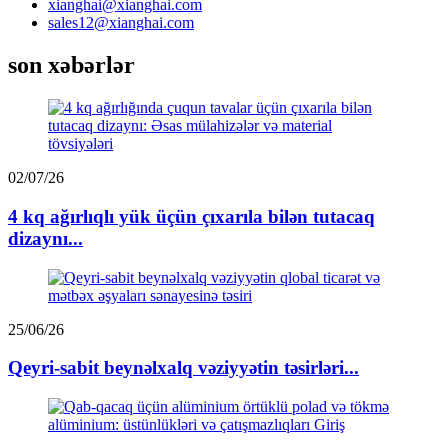
xianghai@xianghai.com
sales12@xianghai.com
son xəbərlər
02/07/26
4 kq ağırlıqlı yük üçün çıxarıla bilən tutacaq
dizaynı...
25/06/26
Qeyri-sabit beynəlxalq vəziyyətin təsirləri...