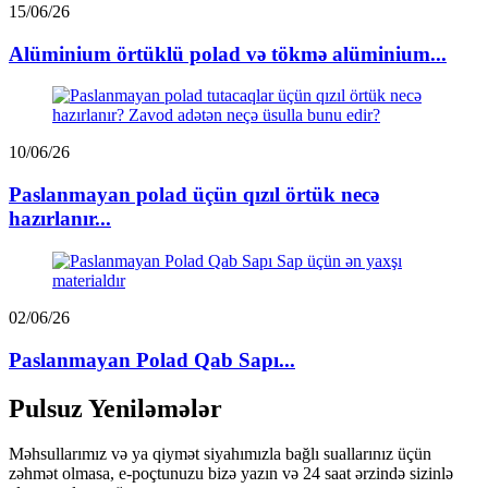
15/06/26
Alüminium örtüklü polad və tökmə alüminium...
10/06/26
Paslanmayan polad üçün qızıl örtük necə
hazırlanır...
02/06/26
Paslanmayan Polad Qab Sapı...
Pulsuz Yeniləmələr
Məhsullarımız və ya qiymət siyahımızla bağlı suallarınız üçün
zəhmət olmasa, e-poçtunuzu bizə yazın və 24 saat ərzində sizinlə