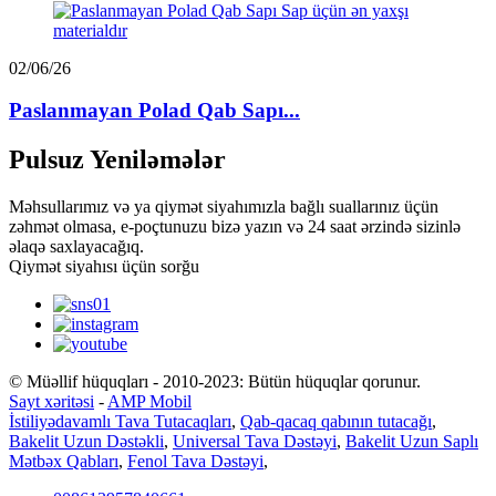
02/06/26
Paslanmayan Polad Qab Sapı...
Pulsuz Yeniləmələr
Məhsullarımız və ya qiymət siyahımızla bağlı suallarınız üçün
zəhmət olmasa, e-poçtunuzu bizə yazın və 24 saat ərzində sizinlə
əlaqə saxlayacağıq.
Qiymət siyahısı üçün sorğu
© Müəllif hüquqları - 2010-2023: Bütün hüquqlar qorunur.
Sayt xəritəsi
-
AMP Mobil
İstiliyədavamlı Tava Tutacaqları
,
Qab-qacaq qabının tutacağı
,
Bakelit Uzun Dəstəkli
,
Universal Tava Dəstəyi
,
Bakelit Uzun Saplı
Mətbəx Qabları
,
Fenol Tava Dəstəyi
,