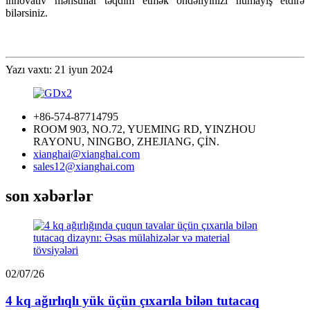
innovativ məhsullar təqdim etmək öhdəliyinizi nümayiş etdirə
bilərsiniz.
Yazı vaxtı: 21 iyun 2024
+86-574-87714795
ROOM 903, NO.72, YUEMING RD, YINZHOU
RAYONU, NINGBO, ZHEJIANG, ÇİN.
xianghai@xianghai.com
sales12@xianghai.com
son xəbərlər
02/07/26
4 kq ağırlıqlı yük üçün çıxarıla bilən tutacaq