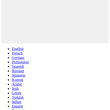
English
French
German
Portuguese
Spanish
Russian
Japanese
Korean
Arabic
Irish
Greek
Turkish
Italian
Danish