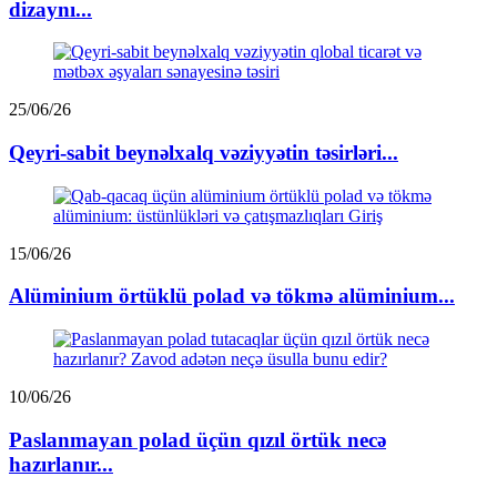
dizaynı...
25/06/26
Qeyri-sabit beynəlxalq vəziyyətin təsirləri...
15/06/26
Alüminium örtüklü polad və tökmə alüminium...
10/06/26
Paslanmayan polad üçün qızıl örtük necə
hazırlanır...