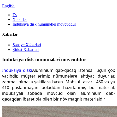
English
Ev
Xəbərlər
İnduksiya disk nümunələri mövcuddur
Xəbərlər
Sənaye Xəbərləri
Şirkət Xəbərləri
İnduksiya disk nümunələri mövcuddur
İnduksiya diski
Alüminium qab-qacaq istehsalı üçün çox
vacibdir, müştərilərimiz nümunələrə ehtiyac duyurlar,
zəhmət olmasa şəkillərə baxın. Məhsul təsviri: 430 və ya
410 paslanmayan poladdan hazırlanmış bu material,
induksiyalı sobada mövcud olan alüminium qab-
qacaqdan ibarət ola bilən bir növ maqnit materialdır.