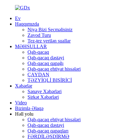
Ev
Haqqımızda
Niyə Bizi Seçməlisiniz
Zavod Turu
Tez-tez verilən suallar
MƏHSULLAR
Qab-qacaq
Qab-qacaq dəstəyi
Qab-qacaq qapağı
Qab-qacaq ehtiyat hissələri
ÇAYDAN
TƏZYİQLİ BIŞİRİCİ
Xəbərlər
Sənaye Xəbərləri
Şirkət Xəbərləri
Video
Bizimlə Əlaqə
Həll yolu
Qab-qacaq ehtiyat hissələri
Qab-qacaq dəstəyi
Qab-qacaq qapaqları
FƏRDİLƏŞDİRMƏ