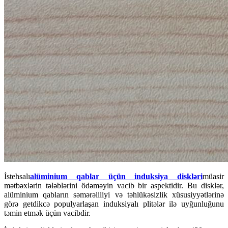
İstehsalı
alüminium qablar üçün induksiya diskləri
müasir
mətbəxlərin tələblərini ödəməyin vacib bir aspektidir. Bu disklər,
alüminium qabların səmərəliliyi və təhlükəsizlik xüsusiyyətlərinə
görə getdikcə populyarlaşan induksiyalı plitələr ilə uyğunluğunu
təmin etmək üçün vacibdir.