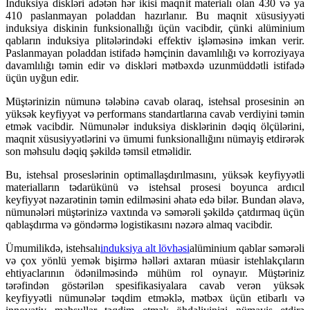
İnduksiya diskləri adətən hər ikisi maqnit materialı olan 430 və ya
410 paslanmayan poladdan hazırlanır. Bu maqnit xüsusiyyəti
induksiya diskinin funksionallığı üçün vacibdir, çünki alüminium
qabların induksiya plitələrindəki effektiv işləməsinə imkan verir.
Paslanmayan poladdan istifadə həmçinin davamlılığı və korroziyaya
davamlılığı təmin edir və diskləri mətbəxdə uzunmüddətli istifadə
üçün uyğun edir.
Müştərinizin nümunə tələbinə cavab olaraq, istehsal prosesinin ən
yüksək keyfiyyət və performans standartlarına cavab verdiyini təmin
etmək vacibdir. Nümunələr induksiya disklərinin dəqiq ölçülərini,
maqnit xüsusiyyətlərini və ümumi funksionallığını nümayiş etdirərək
son məhsulu dəqiq şəkildə təmsil etməlidir.
Bu, istehsal proseslərinin optimallaşdırılmasını, yüksək keyfiyyətli
materialların tədarükünü və istehsal prosesi boyunca ardıcıl
keyfiyyət nəzarətinin təmin edilməsini əhatə edə bilər. Bundan əlavə,
nümunələri müştərinizə vaxtında və səmərəli şəkildə çatdırmaq üçün
qablaşdırma və göndərmə logistikasını nəzərə almaq vacibdir.
Ümumilikdə, istehsalı
induksiya alt lövhəsi
alüminium qablar səmərəli
və çox yönlü yemək bişirmə həlləri axtaran müasir istehlakçıların
ehtiyaclarının ödənilməsində mühüm rol oynayır. Müştəriniz
tərəfindən göstərilən spesifikasiyalara cavab verən yüksək
keyfiyyətli nümunələr təqdim etməklə, mətbəx üçün etibarlı və