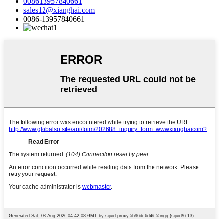
008613957840661
sales12@xianghai.com
0086-13957840661