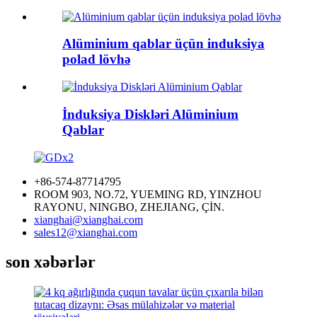
Alüminium qablar üçün induksiya
polad lövhə
İnduksiya Diskləri Alüminium
Qablar
+86-574-87714795
ROOM 903, NO.72, YUEMING RD, YINZHOU
RAYONU, NINGBO, ZHEJIANG, ÇİN.
xianghai@xianghai.com
sales12@xianghai.com
son xəbərlər