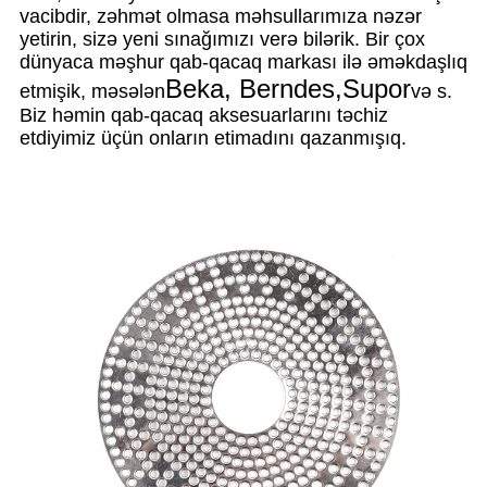
vacibdir, zəhmət olmasa məhsullarımıza nəzər
yetirin, sizə yeni sınağımızı verə bilərik. Bir çox
dünyaca məşhur qab-qacaq markası ilə əməkdaşlıq
Beka, Berndes,Supor
etmişik, məsələn
və s.
Biz həmin qab-qacaq aksesuarlarını təchiz
etdiyimiz üçün onların etimadını qazanmışıq.