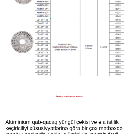
İnduksiya əsas lövhəsi nə üçündür?
Alüminium qab-qacaq yüngül çəkisi və əla istilik
keçiriciliyi xüsusiyyətlərinə görə bir çox mətbəxdə