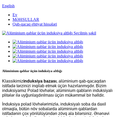
English
Ev
MƏHSULLAR
Qab-qacaq ehtiyat hissələri
Alüminium qablar üçün induksiya altlığı
Klassikimiz
induksiya bazası
, alüminium qab-qacaqdan
istifadə tərzinizi inqilab etmək üçün hazırlanmışdır. Bizim
induksiyamız
Polad lövhələr, alüminium qabların induksiyalı
plitələr ilə uyğunlaşdırılması üçün mükəmməl bir həlldir.
İnduksiya polad lövhələrimizlə, induksiyalı soba da daxil
olmaqla, bütün növ sobalarda alüminium qablardan
istifadənin çox yönlülüyündən zövq ala bilərsiniz. Ənənəvi