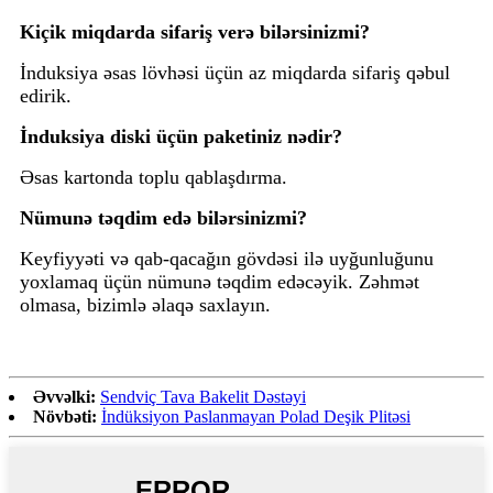
Kiçik miqdarda sifariş verə bilərsinizmi?
İnduksiya əsas lövhəsi üçün az miqdarda sifariş qəbul
edirik.
İnduksiya diski üçün paketiniz nədir?
Əsas kartonda toplu qablaşdırma.
Nümunə təqdim edə bilərsinizmi?
Keyfiyyəti və qab-qacağın gövdəsi ilə uyğunluğunu
yoxlamaq üçün nümunə təqdim edəcəyik. Zəhmət
olmasa, bizimlə əlaqə saxlayın.
Əvvəlki:
Sendviç Tava Bakelit Dəstəyi
Növbəti:
İndüksiyon Paslanmayan Polad Deşik Plitəsi