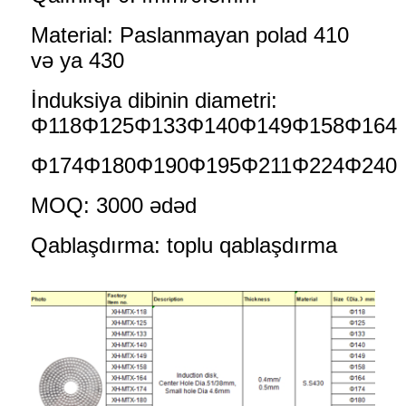
Material: Paslanmayan polad 410
və ya 430
İnduksiya dibinin diametri:
Φ118Φ125Φ133Φ140Φ149
Φ158Φ164
Φ174
Φ180Φ190Φ195Φ211Φ224Φ240
MOQ: 3000 ədəd
Qablaşdırma: toplu qablaşdırma