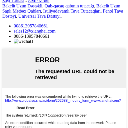
Sayt xəritəsi
-
AMP Mobil
Bakelit Uzun Dəstəkli
,
Qab-qacaq qabının tutacağı
,
Bakelit Uzun
Saplı Mətbəx Qabları
,
İstiliyədavamlı Tava Tutacaqları
,
Fenol Tava
Dəstəyi
,
Universal Tava Dəstəyi
,
008613957840661
sales12@xianghai.com
0086-13957840661