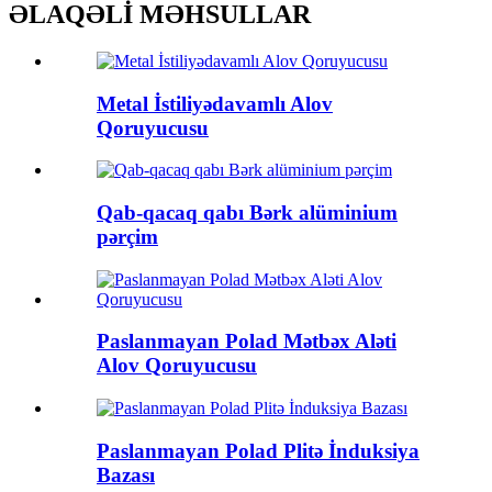
ƏLAQƏLİ MƏHSULLAR
Metal İstiliyədavamlı Alov
Qoruyucusu
Qab-qacaq qabı Bərk alüminium
pərçim
Paslanmayan Polad Mətbəx Aləti
Alov Qoruyucusu
Paslanmayan Polad Plitə İnduksiya
Bazası