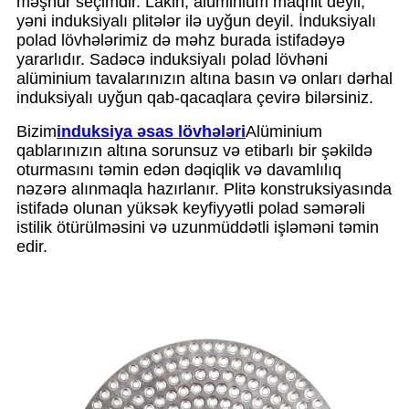
məşhur seçimdir. Lakin, alüminium maqnit deyil,
yəni induksiyalı plitələr ilə uyğun deyil. İnduksiyalı
polad lövhələrimiz də məhz burada istifadəyə
yararlıdır. Sadəcə induksiyalı polad lövhəni
alüminium tavalarınızın altına basın və onları dərhal
induksiyalı uyğun qab-qacaqlara çevirə bilərsiniz.
Bizim
induksiya əsas lövhələri
Alüminium
qablarınızın altına sorunsuz və etibarlı bir şəkildə
oturmasını təmin edən dəqiqlik və davamlılıq
nəzərə alınmaqla hazırlanır. Plitə konstruksiyasında
istifadə olunan yüksək keyfiyyətli polad səmərəli
istilik ötürülməsini və uzunmüddətli işləməni təmin
edir.