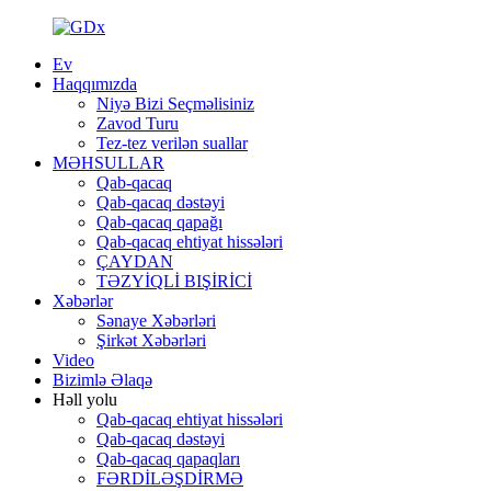
Ev
Haqqımızda
Niyə Bizi Seçməlisiniz
Zavod Turu
Tez-tez verilən suallar
MƏHSULLAR
Qab-qacaq
Qab-qacaq dəstəyi
Qab-qacaq qapağı
Qab-qacaq ehtiyat hissələri
ÇAYDAN
TƏZYİQLİ BIŞİRİCİ
Xəbərlər
Sənaye Xəbərləri
Şirkət Xəbərləri
Video
Bizimlə Əlaqə
Həll yolu
Qab-qacaq ehtiyat hissələri
Qab-qacaq dəstəyi
Qab-qacaq qapaqları
FƏRDİLƏŞDİRMƏ