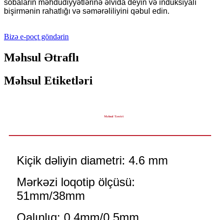
sobaların məhdudiyyətlərinə əlvida deyin və induksiyalı
bişirmənin rahatlığı və səmərəliliyini qəbul edin.
Bizə e-poçt göndərin
Məhsul Ətraflı
Məhsul Etiketləri
Məhsul Təsviri
Kiçik dəliyin diametri: 4.6 mm
Mərkəzi loqotip ölçüsü:
51mm/38mm
Qalınlıq: 0.4mm/0.5mm