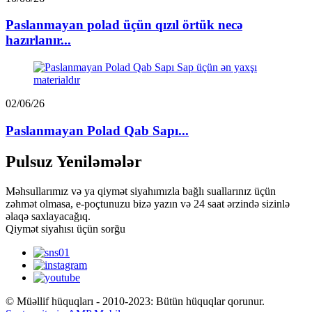
Paslanmayan polad üçün qızıl örtük necə
hazırlanır...
02/06/26
Paslanmayan Polad Qab Sapı...
Pulsuz Yeniləmələr
Məhsullarımız və ya qiymət siyahımızla bağlı suallarınız üçün
zəhmət olmasa, e-poçtunuzu bizə yazın və 24 saat ərzində sizinlə
əlaqə saxlayacağıq.
Qiymət siyahısı üçün sorğu
© Müəllif hüquqları - 2010-2023: Bütün hüquqlar qorunur.