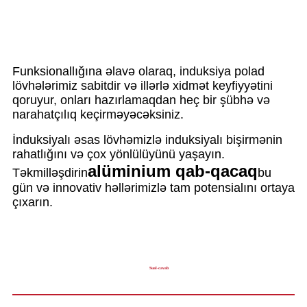
Funksionallığına əlavə olaraq, induksiya polad
lövhələrimiz sabitdir və illərlə xidmət keyfiyyətini
qoruyur, onları hazırlamaqdan heç bir şübhə və
narahatçılıq keçirməyəcəksiniz.
İnduksiyalı əsas lövhəmizlə induksiyalı bişirmənin
rahatlığını və çox yönlülüyünü yaşayın.
alüminium qab-qacaq
Təkmilləşdirin
bu
gün və innovativ həllərimizlə tam potensialını ortaya
çıxarın.
Sual-cavab