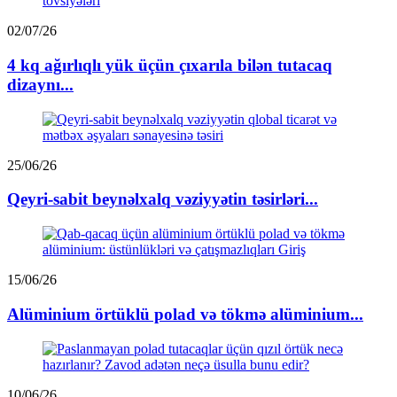
02/07/26
4 kq ağırlıqlı yük üçün çıxarıla bilən tutacaq
dizaynı...
25/06/26
Qeyri-sabit beynəlxalq vəziyyətin təsirləri...
15/06/26
Alüminium örtüklü polad və tökmə alüminium...
10/06/26