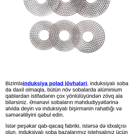
Bizimlə
induksiya polad lövhələri
, induksiyalı soba
da daxil olmaqla, bütün növ sobalarda alüminium
qablardan istifadənin çox yönlülüyündən zövq ala
bilərsiniz. Ənənəvi sobaların məhdudiyyətlərinə
əlvida deyin və induksiyalı bişirmənin rahatlığı və
səmərəliliyini qəbul edin.
İstər peşəkar qab-qacaq fabriki, istərsə də idxalçısı
olun, induksiyalı soba bazalarımız istehsalınız üçün