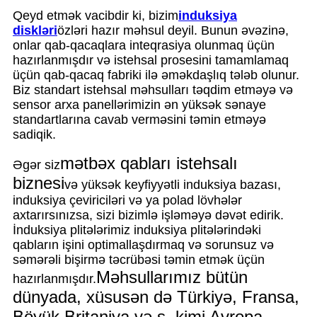
Qeyd etmək vacibdir ki, bizim
induksiya
diskləri
özləri hazır məhsul deyil. Bunun əvəzinə,
onlar qab-qacaqlara inteqrasiya olunmaq üçün
hazırlanmışdır və istehsal prosesini tamamlamaq
üçün qab-qacaq fabriki ilə əməkdaşlıq tələb olunur.
Biz standart istehsal məhsulları təqdim etməyə və
sensor arxa panellərimizin ən yüksək sənaye
standartlarına cavab verməsini təmin etməyə
sadiqik.
mətbəx qabları istehsalı
Əgər siz
biznesi
və yüksək keyfiyyətli induksiya bazası,
induksiya çeviriciləri və ya polad lövhələr
axtarırsınızsa, sizi bizimlə işləməyə dəvət edirik.
İnduksiya plitələrimiz induksiya plitələrindəki
qabların işini optimallaşdırmaq və sorunsuz və
səmərəli bişirmə təcrübəsi təmin etmək üçün
Məhsullarımız bütün
hazırlanmışdır.
dünyada, xüsusən də Türkiyə, Fransa,
Böyük Britaniya və s. kimi Avropa