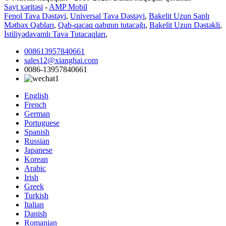
Sayt xəritəsi
-
AMP Mobil
Fenol Tava Dəstəyi
,
Universal Tava Dəstəyi
,
Bakelit Uzun Saplı
Mətbəx Qabları
,
Qab-qacaq qabının tutacağı
,
Bakelit Uzun Dəstəkli
,
İstiliyədavamlı Tava Tutacaqları
,
008613957840661
sales12@xianghai.com
0086-13957840661
English
French
German
Portuguese
Spanish
Russian
Japanese
Korean
Arabic
Irish
Greek
Turkish
Italian
Danish
Romanian