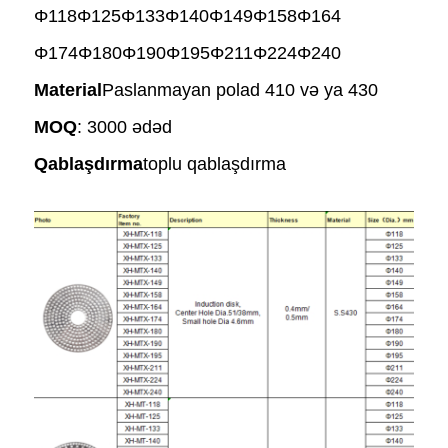
Φ118Φ125Φ133Φ140Φ149Φ158Φ164
Φ174
Φ180Φ190Φ195Φ211Φ224Φ240
Material
Paslanmayan polad 410 və ya 430
MOQ
: 3000 ədəd
Qablaşdırma
toplu qablaşdırma