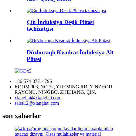
Çin İnduksiya Deşik Plitəsi
təchizatçısı
Düzbucaqlı Kvadrat İnduksiya Alt
Plitəsi
+86-574-87714795
ROOM 903, NO.72, YUEMING RD, YINZHOU
RAYONU, NINGBO, ZHEJIANG, ÇİN.
xianghai@xianghai.com
sales12@xianghai.com
son xəbərlər