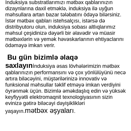
İnduksiya substratlarımızı mətbəx qablarınızın
dizaynlarına daxil etməklə, induksiya ilə uyğun
məhsullara artan bazar tələbatını ödəyə bilərsiniz.
İstər mətbəx qabları istehsalçısı, istərsə də
distribyutoru olun, induksiya sobası altlıqlarımız
məhsul çeşidinizə dəyərli bir əlavədir və müasir
mətbəxlərin və yemək həvəskarlarının ehtiyaclarını
ödəməyə imkan verir.
Bu gün bizimlə əlaqə
saxlayın
İnduksiya əsas lövhələrimizin mətbəx
qablarınızın performansını və çox yönlülüyünü necə
artıra biləcəyini, müştərilərinizə innovativ və
funksional məhsullar təklif etməyə imkan verdiyini
öyrənmək üçün. Bizimlə əməkdaşlıq edin və yüksək
keyfiyyətli elektromaqnit texnologiyasının sizin
evinizə gətirə biləcəyi dəyişiklikləri
mətbəx əşyaları
yaşayın.
.