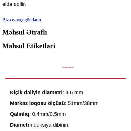
əldə edilir.
Bizə e-poçt göndərin
Məhsul Ətraflı
Məhsul Etiketləri
Məhsul Təsviri
Kiçik dəliyin diametri
: 4.6 mm
Mərkəz loqosu ölçüsü
: 51mm/38mm
Qalınlıq
: 0.4mm/0.5mm
Diametr
induksiya dibinin: