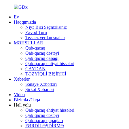
Ev
Haqqımızda
Niyə Bizi Seçməlisiniz
Zavod Turu
Tez-tez verilən suallar
MƏHSULLAR
Qab-qacaq
Qab-qacaq dəstəyi
Qab-qacaq qapağı
Qab-qacaq ehtiyat hissələri
ÇAYDAN
TƏZYİQLİ BIŞİRİCİ
Xəbərlər
Sənaye Xəbərləri
Şirkət Xəbərləri
Video
Bizimlə Əlaqə
Həll yolu
Qab-qacaq ehtiyat hissələri
Qab-qacaq dəstəyi
Qab-qacaq qapaqları
FƏRDİLƏŞDİRMƏ