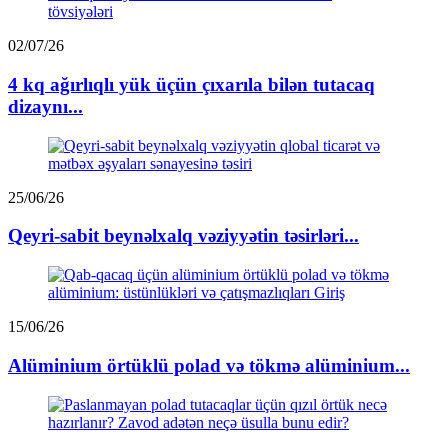
02/07/26
4 kq ağırlıqlı yük üçün çıxarıla bilən tutacaq
dizaynı...
25/06/26
Qeyri-sabit beynəlxalq vəziyyətin təsirləri...
15/06/26
Alüminium örtüklü polad və tökmə alüminium...