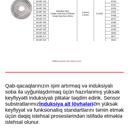
İndüksiyon plitələrinin istehsal prosesi
Qab-qacaqlarınızın işini artırmaq və induksiyalı
soba ilə uyğunlaşdırmaq üçün hazırlanmış yüksək
keyfiyyətli induksiyalı plitələr təqdim edirik. Sensor
substratlarımız
İnduksiya alt lövhələri
Ən yüksək
keyfiyyət və funksionallıq standartlarını təmin etmək
üçün dəqiq istehsal proseslərindən istifadə etməklə
istehsal olunur.