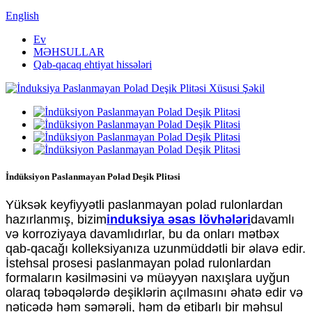
English
Ev
MƏHSULLAR
Qab-qacaq ehtiyat hissələri
İndüksiyon Paslanmayan Polad Deşik Plitəsi
Yüksək keyfiyyətli paslanmayan polad rulonlardan
hazırlanmış, bizim
induksiya əsas lövhələri
davamlı
və korroziyaya davamlıdırlar, bu da onları mətbəx
qab-qacağı kolleksiyanıza uzunmüddətli bir əlavə edir.
İstehsal prosesi paslanmayan polad rulonlardan
formaların kəsilməsini və müəyyən naxışlara uyğun
olaraq təbəqələrdə deşiklərin açılmasını əhatə edir və
nəticədə həm səmərəli, həm də etibarlı bir məhsul