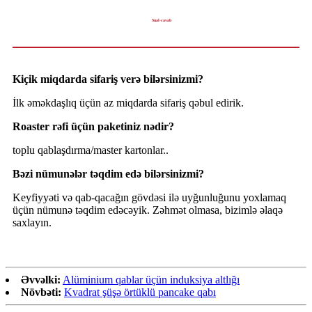
Sual-cavab
Kiçik miqdarda sifariş verə bilərsinizmi?
İlk əməkdaşlıq üçün az miqdarda sifariş qəbul edirik.
Roaster rəfi üçün paketiniz nədir?
toplu qablaşdırma/master kartonlar..
Bəzi nümunələr təqdim edə bilərsinizmi?
Keyfiyyəti və qab-qacağın gövdəsi ilə uyğunluğunu yoxlamaq
üçün nümunə təqdim edəcəyik. Zəhmət olmasa, bizimlə əlaqə
saxlayın.
Əvvəlki:
Alüminium qablar üçün induksiya altlığı
Növbəti:
Kvadrat şüşə örtüklü pancake qabı