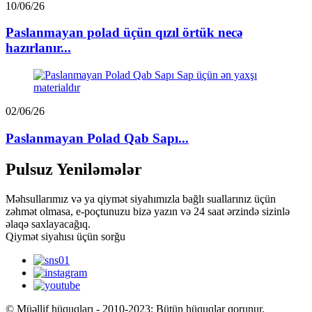
10/06/26
Paslanmayan polad üçün qızıl örtük necə
hazırlanır...
02/06/26
Paslanmayan Polad Qab Sapı...
Pulsuz Yeniləmələr
Məhsullarımız və ya qiymət siyahımızla bağlı suallarınız üçün
zəhmət olmasa, e-poçtunuzu bizə yazın və 24 saat ərzində sizinlə
əlaqə saxlayacağıq.
Qiymət siyahısı üçün sorğu
© Müəllif hüquqları - 2010-2023: Bütün hüquqlar qorunur.