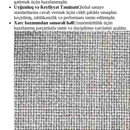
gətirmək üçün hazırlanmışdır.
Uyğunluq və Keyfiyyət Təminatı
Qlobal sənaye
standartlarına cavab vermək üçün ciddi şəkildə sınaqdan
keçirilmiş, təhlükəsizlik və performans təmin edilmişdir.
Xərc baxımından səmərəli həll
Uzunömürlülük üçün
hazırlanmış pərçimlərlə təmir və dəyişdirmə xərclərini azaldın.