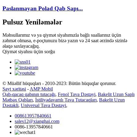
Paslanmayan Polad Qab Sapı...
Pulsuz Yeniləmələr
Məhsullarımız və ya qiymət siyahımızla bağlı suallarınız üçün
zəhmət olmasa, e-poçtunuzu bizə yazın və 24 saat ərzində sizinlə
əlaqə saxlayacağıq.
Qiymət siyahısı üçün sorğu
© Müəllif hüquqları - 2010-2023: Bütün hüquqlar qorunur.
Sayt xəritəsi
-
AMP Mobil
Qab-qacaq qabının tutacağı
,
Fenol Tava Dəstəyi
,
Bakelit Uzun Saplı
Mətbəx Qabları
,
İstiliyədavamlı Tava Tutacaqları
,
Bakelit Uzun
Dəstəkli
,
Universal Tava Dəstəyi
,
008613957840661
sales12@xianghai.com
0086-13957840661