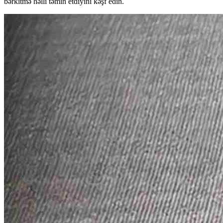
bərkitmə həlli təmin etdiyini kəşf edin.