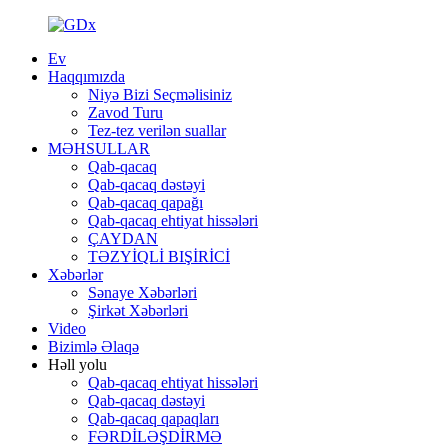
Ev
Haqqımızda
Niyə Bizi Seçməlisiniz
Zavod Turu
Tez-tez verilən suallar
MƏHSULLAR
Qab-qacaq
Qab-qacaq dəstəyi
Qab-qacaq qapağı
Qab-qacaq ehtiyat hissələri
ÇAYDAN
TƏZYİQLİ BIŞİRİCİ
Xəbərlər
Sənaye Xəbərləri
Şirkət Xəbərləri
Video
Bizimlə Əlaqə
Həll yolu
Qab-qacaq ehtiyat hissələri
Qab-qacaq dəstəyi
Qab-qacaq qapaqları
FƏRDİLƏŞDİRMƏ