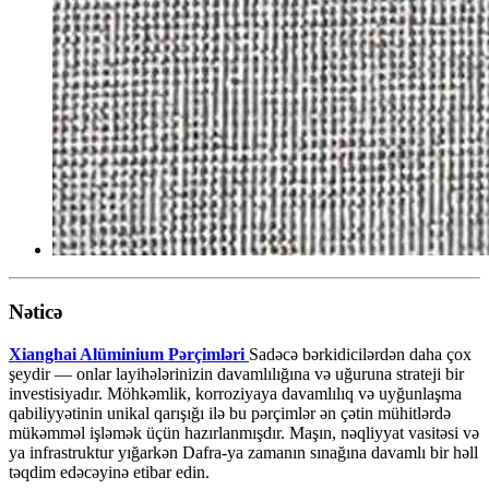
Nəticə
Xianghai Alüminium Pərçimləri
Sadəcə bərkidicilərdən daha çox
şeydir — onlar layihələrinizin davamlılığına və uğuruna strateji bir
investisiyadır. Möhkəmlik, korroziyaya davamlılıq və uyğunlaşma
qabiliyyətinin unikal qarışığı ilə bu pərçimlər ən çətin mühitlərdə
mükəmməl işləmək üçün hazırlanmışdır. Maşın, nəqliyyat vasitəsi və
ya infrastruktur yığarkən Dafra-ya zamanın sınağına davamlı bir həll
təqdim edəcəyinə etibar edin.