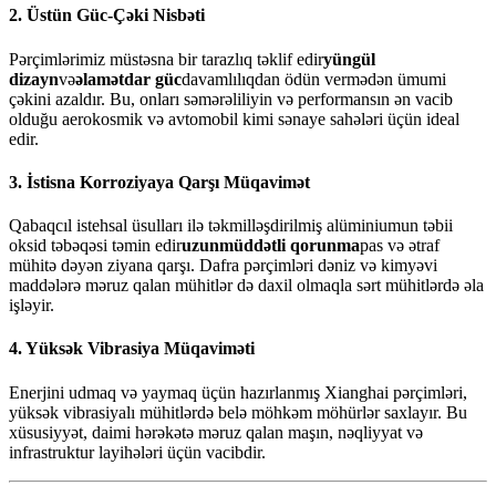
2. Üstün Güc-Çəki Nisbəti
Pərçimlərimiz müstəsna bir tarazlıq təklif edir
yüngül
dizayn
və
əlamətdar güc
davamlılıqdan ödün vermədən ümumi
çəkini azaldır. Bu, onları səmərəliliyin və performansın ən vacib
olduğu aerokosmik və avtomobil kimi sənaye sahələri üçün ideal
edir.
3. İstisna Korroziyaya Qarşı Müqavimət
Qabaqcıl istehsal üsulları ilə təkmilləşdirilmiş alüminiumun təbii
oksid təbəqəsi təmin edir
uzunmüddətli qorunma
pas və ətraf
mühitə dəyən ziyana qarşı. Dafra pərçimləri dəniz və kimyəvi
maddələrə məruz qalan mühitlər də daxil olmaqla sərt mühitlərdə əla
işləyir.
4. Yüksək Vibrasiya Müqaviməti
Enerjini udmaq və yaymaq üçün hazırlanmış Xianghai pərçimləri,
yüksək vibrasiyalı mühitlərdə belə möhkəm möhürlər saxlayır. Bu
xüsusiyyət, daimi hərəkətə məruz qalan maşın, nəqliyyat və
infrastruktur layihələri üçün vacibdir.