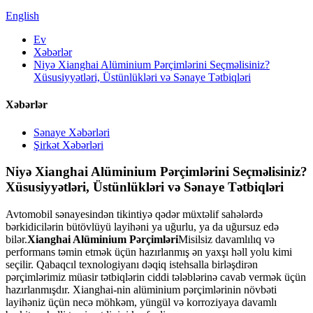
English
Ev
Xəbərlər
Niyə Xianghai Alüminium Pərçimlərini Seçməlisiniz?
Xüsusiyyətləri, Üstünlükləri və Sənaye Tətbiqləri
Xəbərlər
Sənaye Xəbərləri
Şirkət Xəbərləri
Niyə Xianghai Alüminium Pərçimlərini Seçməlisiniz?
Xüsusiyyətləri, Üstünlükləri və Sənaye Tətbiqləri
Avtomobil sənayesindən tikintiyə qədər müxtəlif sahələrdə
bərkidicilərin bütövlüyü layihəni ya uğurlu, ya da uğursuz edə
bilər.
Xianghai Alüminium Pərçimləri
Misilsiz davamlılıq və
performans təmin etmək üçün hazırlanmış ən yaxşı həll yolu kimi
seçilir. Qabaqcıl texnologiyanı dəqiq istehsalla birləşdirən
pərçimlərimiz müasir tətbiqlərin ciddi tələblərinə cavab vermək üçün
hazırlanmışdır. Xianghai-nin alüminium pərçimlərinin növbəti
layihəniz üçün necə möhkəm, yüngül və korroziyaya davamlı