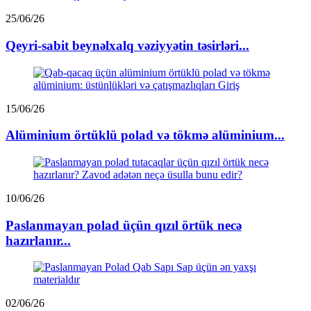
25/06/26
Qeyri-sabit beynəlxalq vəziyyətin təsirləri...
15/06/26
Alüminium örtüklü polad və tökmə alüminium...
10/06/26
Paslanmayan polad üçün qızıl örtük necə
hazırlanır...
02/06/26