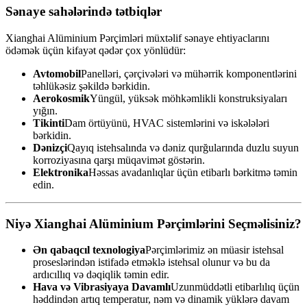
Sənaye sahələrində tətbiqlər
Xianghai Alüminium Pərçimləri müxtəlif sənaye ehtiyaclarını
ödəmək üçün kifayət qədər çox yönlüdür:
Avtomobil
Panelləri, çərçivələri və mühərrik komponentlərini
təhlükəsiz şəkildə bərkidin.
Aerokosmik
Yüngül, yüksək möhkəmlikli konstruksiyaları
yığın.
Tikinti
Dam örtüyünü, HVAC sistemlərini və iskələləri
bərkidin.
Dənizçi
Qayıq istehsalında və dəniz qurğularında duzlu suyun
korroziyasına qarşı müqavimət göstərin.
Elektronika
Həssas avadanlıqlar üçün etibarlı bərkitmə təmin
edin.
Niyə Xianghai Alüminium Pərçimlərini Seçməlisiniz?
Ən qabaqcıl texnologiya
Pərçimlərimiz ən müasir istehsal
proseslərindən istifadə etməklə istehsal olunur və bu da
ardıcıllıq və dəqiqlik təmin edir.
Hava və Vibrasiyaya Davamlı
Uzunmüddətli etibarlılıq üçün
həddindən artıq temperatur, nəm və dinamik yüklərə davam