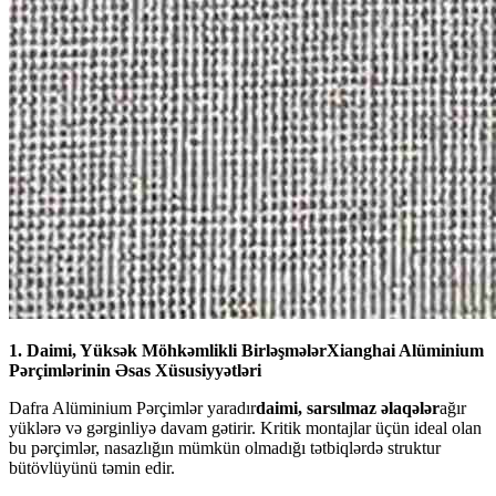
1. Daimi, Yüksək Möhkəmlikli Birləşmələr
Xianghai Alüminium
Pərçimlərinin Əsas Xüsusiyyətləri
Dafra Alüminium Pərçimlər yaradır
daimi, sarsılmaz əlaqələr
ağır
yüklərə və gərginliyə davam gətirir. Kritik montajlar üçün ideal olan
bu pərçimlər, nasazlığın mümkün olmadığı tətbiqlərdə struktur
bütövlüyünü təmin edir.