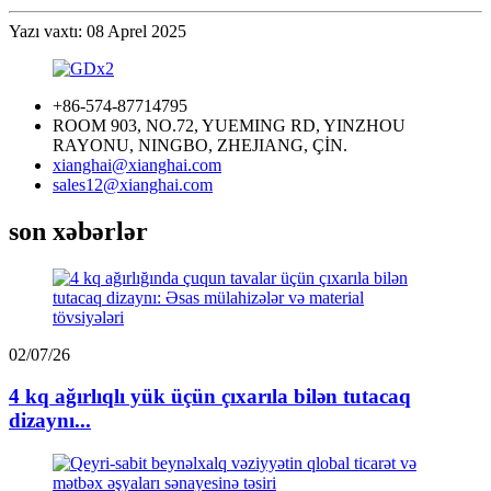
Yazı vaxtı: 08 Aprel 2025
+86-574-87714795
ROOM 903, NO.72, YUEMING RD, YINZHOU
RAYONU, NINGBO, ZHEJIANG, ÇİN.
xianghai@xianghai.com
sales12@xianghai.com
son xəbərlər
02/07/26
4 kq ağırlıqlı yük üçün çıxarıla bilən tutacaq
dizaynı...