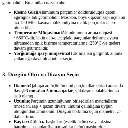
gətirməlidir. Bu amilləri nəzərə alın:
Kəsmə Gücü
Alüminium pərçimlər doldurulduqda qabın
ağırlığına tab gətirməlidir. Məsələn, böyük qazan sapı üçün ən
azı 150 MPa kəsmə möhkəmliyinə malik pərçimlər tələb
oluna bilər.
Temperatur Müqaviməti
Alüminiumun ərimə nöqtəsi
~660°C-dir, lakin qab-qacaqdakı pərçimlər deformasiyaya
uğramadan tipik bişirmə temperaturlarına (250°C-yə qədər)
davam gətirməlidir.
Yorğunluğa qarşı müqavimət
Təkrarlanan gərginlik altında
çatlamağa davamlı ərintilər seçin.
3. Düzgün Ölçü və Dizaynı Seçin
Diametr
Qab-qacaq üçün ümumi pərçim diametrləri arasında
dəyişir
3 mm-dən 5 mm-ə qədər
, yükdaşıma tələblərindən
asılı olaraq.
Uzunluq
Pərçimin uzunluğunun birləşdirilən materialların
(məsələn, sap + qazan divarı) ümumi qalınlığına uyğun
olduğundan əmin olun. Düzgün bərkitmə üçün diametri 1,5
dəfə artırın.
Baş tərzi
Günbəz başlıqları (estetik üçün) və ya əksinə
batırılmış başlıqlar (hamar səthlər üçün) məşhurdur.