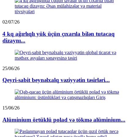
02/07/26
4 kq ağırlıqlı yük üçün çıxarıla bilən tutacaq
dizaynı...
25/06/26
Qeyri-sabit beynəlxalq vəziyyətin təsirləri...
15/06/26
Alüminium örtüklü polad və tökmə alüminium...