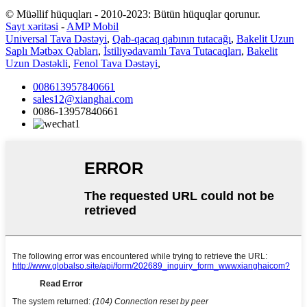
© Müəllif hüquqları - 2010-2023: Bütün hüquqlar qorunur.
Sayt xəritəsi
-
AMP Mobil
Universal Tava Dəstəyi
,
Qab-qacaq qabının tutacağı
,
Bakelit Uzun
Saplı Mətbəx Qabları
,
İstiliyədavamlı Tava Tutacaqları
,
Bakelit
Uzun Dəstəkli
,
Fenol Tava Dəstəyi
,
008613957840661
sales12@xianghai.com
0086-13957840661