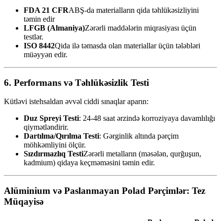
FDA 21 CFR
ABŞ-da materialların qida təhlükəsizliyini
təmin edir
LFGB (Almaniya)
Zərərli maddələrin miqrasiyası üçün
testlər.
ISO 8442
Qida ilə təmasda olan materiallar üçün tələbləri
müəyyən edir.
6. Performans və Təhlükəsizlik Testi
Kütləvi istehsaldan əvvəl ciddi sınaqlar aparın:
Duz Spreyi Testi
: 24-48 saat ərzində korroziyaya davamlılığı
qiymətləndirir.
Dartılma/Qırılma Testi
: Gərginlik altında pərçim
möhkəmliyini ölçür.
Sızdırmazlıq Testi
Zərərli metalların (məsələn, qurğuşun,
kadmium) qidaya keçməməsini təmin edir.
Alüminium və Paslanmayan Polad Pərçimlər: Tez
Müqayisə