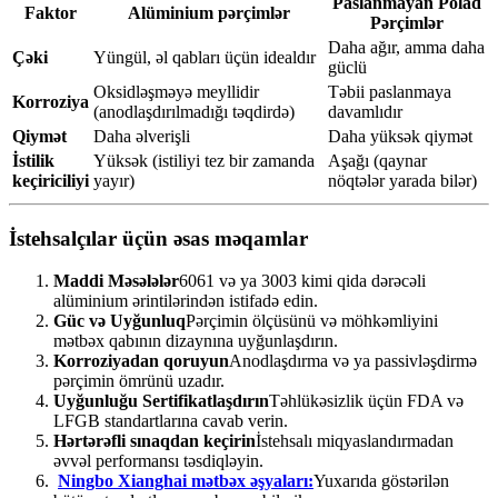
Paslanmayan Polad
Faktor
Alüminium pərçimlər
Pərçimlər
Daha ağır, amma daha
Çəki
Yüngül, əl qabları üçün idealdır
güclü
Oksidləşməyə meyllidir
Təbii paslanmaya
Korroziya
(anodlaşdırılmadığı təqdirdə)
davamlıdır
Qiymət
Daha əlverişli
Daha yüksək qiymət
İstilik
Yüksək (istiliyi tez bir zamanda
Aşağı (qaynar
keçiriciliyi
yayır)
nöqtələr yarada bilər)
İstehsalçılar üçün əsas məqamlar
Maddi Məsələlər
6061 və ya 3003 kimi qida dərəcəli
alüminium ərintilərindən istifadə edin.
Güc və Uyğunluq
Pərçimin ölçüsünü və möhkəmliyini
mətbəx qabının dizaynına uyğunlaşdırın.
Korroziyadan qoruyun
Anodlaşdırma və ya passivləşdirmə
pərçimin ömrünü uzadır.
Uyğunluğu Sertifikatlaşdırın
Təhlükəsizlik üçün FDA və
LFGB standartlarına cavab verin.
Hərtərəfli sınaqdan keçirin
İstehsalı miqyaslandırmadan
əvvəl performansı təsdiqləyin.
Ningbo Xianghai mətbəx əşyaları:
Yuxarıda göstərilən