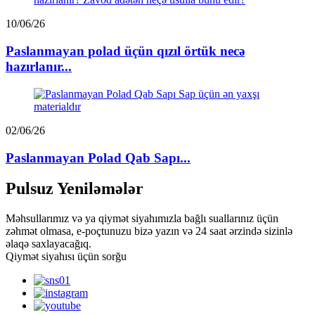
10/06/26
Paslanmayan polad üçün qızıl örtük necə
hazırlanır...
02/06/26
Paslanmayan Polad Qab Sapı...
Pulsuz Yeniləmələr
Məhsullarımız və ya qiymət siyahımızla bağlı suallarınız üçün
zəhmət olmasa, e-poçtunuzu bizə yazın və 24 saat ərzində sizinlə
əlaqə saxlayacağıq.
Qiymət siyahısı üçün sorğu