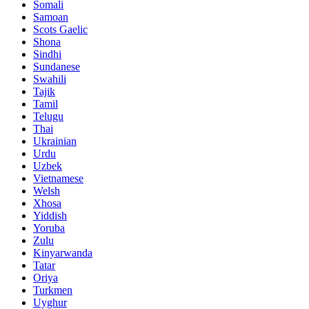
Somali
Samoan
Scots Gaelic
Shona
Sindhi
Sundanese
Swahili
Tajik
Tamil
Telugu
Thai
Ukrainian
Urdu
Uzbek
Vietnamese
Welsh
Xhosa
Yiddish
Yoruba
Zulu
Kinyarwanda
Tatar
Oriya
Turkmen
Uyghur