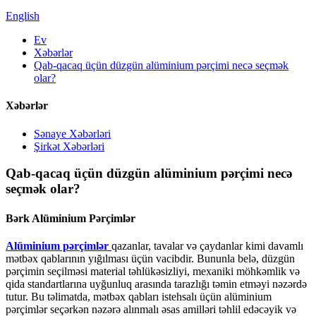
English
Ev
Xəbərlər
Qab-qacaq üçün düzgün alüminium pərçimi necə seçmək
olar?
Xəbərlər
Sənaye Xəbərləri
Şirkət Xəbərləri
Qab-qacaq üçün düzgün alüminium pərçimi necə
seçmək olar?
Bərk Alüminium Pərçimlər
Alüminium pərçimlər
qazanlar, tavalar və çaydanlar kimi davamlı
mətbəx qablarının yığılması üçün vacibdir. Bununla belə, düzgün
pərçimin seçilməsi material təhlükəsizliyi, mexaniki möhkəmlik və
qida standartlarına uyğunluq arasında tarazlığı təmin etməyi nəzərdə
tutur. Bu təlimatda, mətbəx qabları istehsalı üçün alüminium
pərçimlər seçərkən nəzərə alınmalı əsas amilləri təhlil edəcəyik və