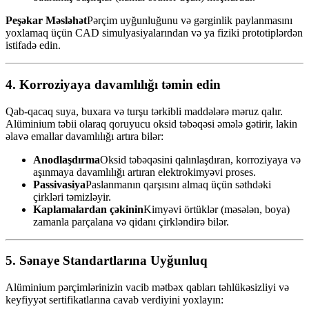
Peşəkar Məsləhət
Pərçim uyğunluğunu və gərginlik paylanmasını
yoxlamaq üçün CAD simulyasiyalarından və ya fiziki prototiplərdən
istifadə edin.
4. Korroziyaya davamlılığı təmin edin
Qab-qacaq suya, buxara və turşu tərkibli maddələrə məruz qalır.
Alüminium təbii olaraq qoruyucu oksid təbəqəsi əmələ gətirir, lakin
əlavə emallar davamlılığı artıra bilər:
Anodlaşdırma
Oksid təbəqəsini qalınlaşdıran, korroziyaya və
aşınmaya davamlılığı artıran elektrokimyəvi proses.
Passivasiya
Paslanmanın qarşısını almaq üçün səthdəki
çirkləri təmizləyir.
Kaplamalardan çəkinin
Kimyəvi örtüklər (məsələn, boya)
zamanla parçalana və qidanı çirkləndirə bilər.
5. Sənaye Standartlarına Uyğunluq
Alüminium pərçimlərinizin vacib mətbəx qabları təhlükəsizliyi və
keyfiyyət sertifikatlarına cavab verdiyini yoxlayın: