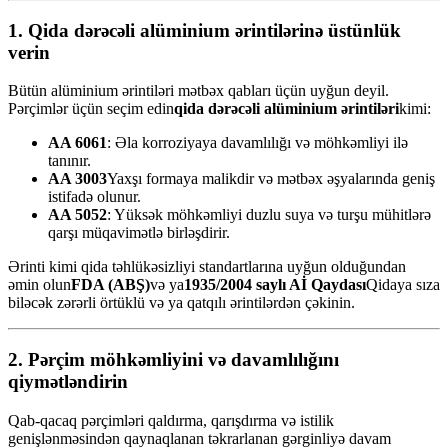
1. Qida dərəcəli alüminium ərintilərinə üstünlük
verin
Bütün alüminium ərintiləri mətbəx qabları üçün uyğun deyil.
Pərçimlər üçün seçim edin
qida dərəcəli alüminium ərintiləri
kimi:
AA 6061
: Əla korroziyaya davamlılığı və möhkəmliyi ilə
tanınır.
AA 3003
Yaxşı formaya malikdir və mətbəx əşyalarında geniş
istifadə olunur.
AA 5052
: Yüksək möhkəmliyi duzlu suya və turşu mühitlərə
qarşı müqavimətlə birləşdirir.
Ərinti kimi qida təhlükəsizliyi standartlarına uyğun olduğundan
əmin olun
FDA (ABŞ)
və ya
1935/2004 saylı Aİ Qaydası
Qidaya sıza
biləcək zərərli örtüklü və ya qatqılı ərintilərdən çəkinin.
2. Pərçim möhkəmliyini və davamlılığını
qiymətləndirin
Qab-qacaq pərçimləri qaldırma, qarışdırma və istilik
genişlənməsindən qaynaqlanan təkrarlanan gərginliyə davam