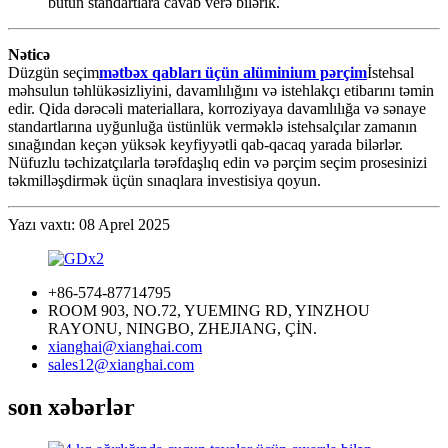
bütün standartlara cavab verə bilərik.
Nəticə
Düzgün seçim
mətbəx qabları üçün alüminium pərçim
İstehsal
məhsulun təhlükəsizliyini, davamlılığını və istehlakçı etibarını təmin
edir. Qida dərəcəli materiallara, korroziyaya davamlılığa və sənaye
standartlarına uyğunluğa üstünlük verməklə istehsalçılar zamanın
sınağından keçən yüksək keyfiyyətli qab-qacaq yarada bilərlər.
Nüfuzlu təchizatçılarla tərəfdaşlıq edin və pərçim seçim prosesinizi
təkmilləşdirmək üçün sınaqlara investisiya qoyun.
Yazı vaxtı: 08 Aprel 2025
+86-574-87714795
ROOM 903, NO.72, YUEMING RD, YINZHOU
RAYONU, NINGBO, ZHEJIANG, ÇİN.
xianghai@xianghai.com
sales12@xianghai.com
son xəbərlər