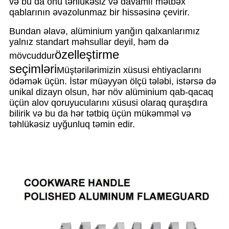
və bu da onu təhlükəsiz və davamlı mətbəx
qablarının əvəzolunmaz bir hissəsinə çevirir.
Bundan əlavə, alüminium yanğın qalxanlarımız
yalnız standart məhsullar deyil, həm də
özelleştirme
mövcuddur
seçimləri
Müştərilərimizin xüsusi ehtiyaclarını
ödəmək üçün. İstər müəyyən ölçü tələbi, istərsə də
unikal dizayn olsun, hər növ alüminium qab-qacaq
üçün alov qoruyucularını xüsusi olaraq quraşdıra
bilirik və bu da hər tətbiq üçün mükəmməl və
təhlükəsiz uyğunluq təmin edir.