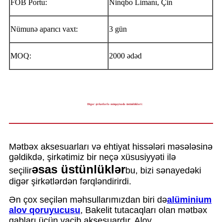
FOB Portu:
Ninqbo Limanı, Çin
Nümunə aparıcı vaxt:
3 gün
MOQ:
2000 ədəd
Digər şirkətlərlə müqayisədə üstünlükləri:
Mətbəx aksesuarları və ehtiyat hissələri məsələsinə
gəldikdə, şirkətimiz bir neçə xüsusiyyəti ilə
əsas üstünlüklər
seçilir
bu, bizi sənayedəki
digər şirkətlərdən fərqləndirirdi.
Ən çox seçilən məhsullarımızdan biri də
alüminium
alov qoruyucusu
, Bakelit tutacaqları olan mətbəx
qabları üçün vacib aksesuardır. Alov