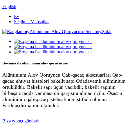
English
Ev
Seçilmiş Məhsullar
Boyama ilə alüminium alov qoruyucusu
Alüminium Alov Qoruyucu Qab-qacaq aksesuarları Qab-
qacaq ehtiyat hissələri bakelit sapı Odadavamlı alüminium
örtüklüdür. Bakelit sapı üçün vacibdir, bakelit sapının
birbaşa ocaqda yanmasının qarşısını almaq üçün. Əsasən
alüminium qab-qacaq istehsalında istifadə olunur.
Fərdiləşdirmə mümkündür.
Bizə e-poçt göndərin