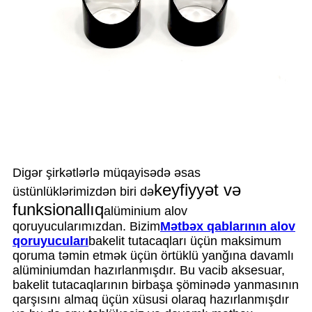
Digər şirkətlərlə müqayisədə əsas
keyfiyyət və
üstünlüklərimizdən biri də
funksionallıq
alüminium alov
qoruyucularımızdan. Bizim
Mətbəx qablarının alov
qoruyucuları
bakelit tutacaqları üçün maksimum
qoruma təmin etmək üçün örtüklü yanğına davamlı
alüminiumdan hazırlanmışdır. Bu vacib aksesuar,
bakelit tutacaqlarının birbaşa şöminədə yanmasının
qarşısını almaq üçün xüsusi olaraq hazırlanmışdır