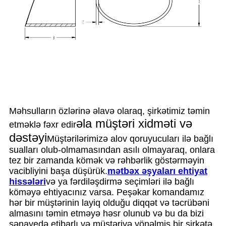
Məhsulların özlərinə əlavə olaraq, şirkətimiz təmin
əla müştəri xidməti və
etməklə fəxr edir
dəstəyi
Müştərilərimizə alov qoruyucuları ilə bağlı
sualları olub-olmamasından asılı olmayaraq, onlara
tez bir zamanda kömək və rəhbərlik göstərməyin
vacibliyini başa düşürük.
mətbəx əşyaları ehtiyat
hissələri
və ya fərdiləşdirmə seçimləri ilə bağlı
köməyə ehtiyacınız varsa. Peşəkar komandamız
hər bir müştərinin layiq olduğu diqqət və təcrübəni
almasını təmin etməyə həsr olunub və bu da bizi
sənayedə etibarlı və müştəriyə yönəlmiş bir şirkətə