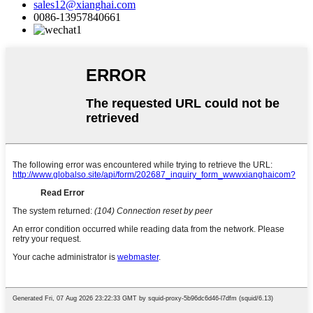
sales12@xianghai.com
0086-13957840661