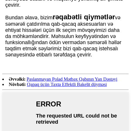
çevirir.
rəqabətli qiymətlər
Bundan əlavə, bizim
və
səmərəli çatdırılma qab-qacaq aksesuarları və
ehtiyat hissələri üçün ilk seçim mövqeyimizi daha
da möhkəmləndirir. Məhsulun keyfiyyətindən və
funksionallığından ödün vermədən səmərəli həllər
təqdim etmək səylərimiz bizi qab-qacaq istehsalı
sənayesində etibarlı tərəfdaşa çevirir.
Əvvəlki:
Paslanmayan Polad Mətbəx Qabının Yan Dəstəyi
Növbəti:
Qapaq üçün Taxta Effektli Bakelit düyməsi