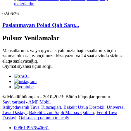
02/06/26
Paslanmayan Polad Qab Sapı...
Pulsuz Yeniləmələr
Məhsullarımız və ya qiymət siyahımızla bağlı suallarınız üçün
zəhmət olmasa, e-poçtunuzu bizə yazın və 24 saat ərzində sizinlə
əlaqə saxlayacağıq.
Qiymət siyahısı üçün sorğu
© Müəllif hüquqları - 2010-2023: Bütün hüquqlar qorunur.
Sayt xəritəsi
-
AMP Mobil
İstiliyədavamlı Tava Tutacaqları
,
Bakelit Uzun Dəstəkli
,
Universal
Tava Dəstəyi
,
Bakelit Uzun Saplı Mətbəx Qabları
,
Fenol Tava
Dəstəyi
,
Qab-qacaq qabının tutacağı
,
008613957840661