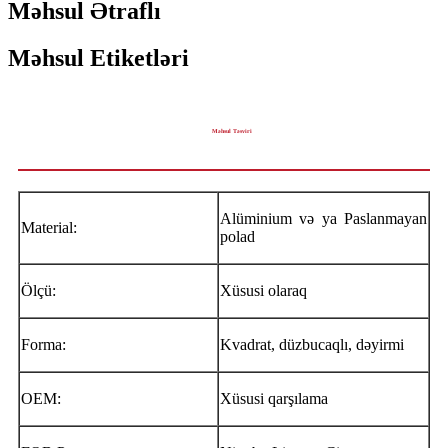
Məhsul Ətraflı
Məhsul Etiketləri
Məhsul Təsviri
Alüminium və ya Paslanmayan
Material:
polad
Ölçü:
Xüsusi olaraq
Forma:
Kvadrat, düzbucaqlı, dəyirmi
OEM:
Xüsusi qarşılama