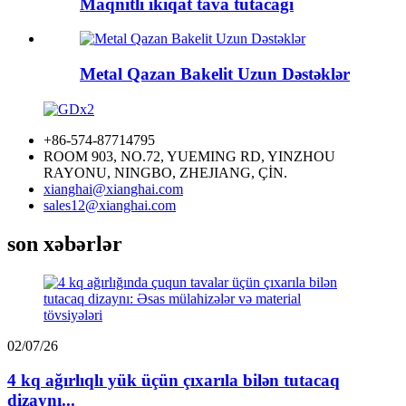
Maqnitli ikiqat tava tutacağı
Metal Qazan Bakelit Uzun Dəstəklər
+86-574-87714795
ROOM 903, NO.72, YUEMING RD, YINZHOU
RAYONU, NINGBO, ZHEJIANG, ÇİN.
xianghai@xianghai.com
sales12@xianghai.com
son xəbərlər
02/07/26
4 kq ağırlıqlı yük üçün çıxarıla bilən tutacaq
dizaynı...