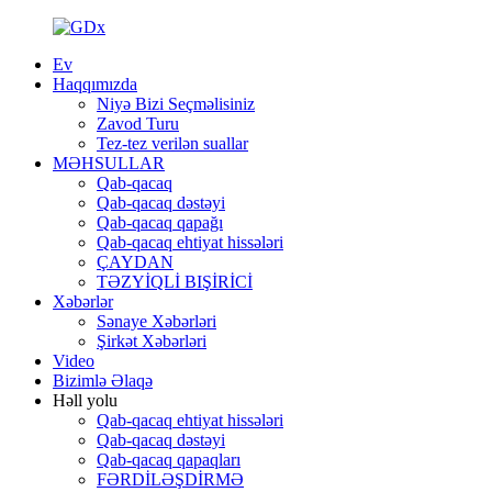
Ev
Haqqımızda
Niyə Bizi Seçməlisiniz
Zavod Turu
Tez-tez verilən suallar
MƏHSULLAR
Qab-qacaq
Qab-qacaq dəstəyi
Qab-qacaq qapağı
Qab-qacaq ehtiyat hissələri
ÇAYDAN
TƏZYİQLİ BIŞİRİCİ
Xəbərlər
Sənaye Xəbərləri
Şirkət Xəbərləri
Video
Bizimlə Əlaqə
Həll yolu
Qab-qacaq ehtiyat hissələri
Qab-qacaq dəstəyi
Qab-qacaq qapaqları
FƏRDİLƏŞDİRMƏ