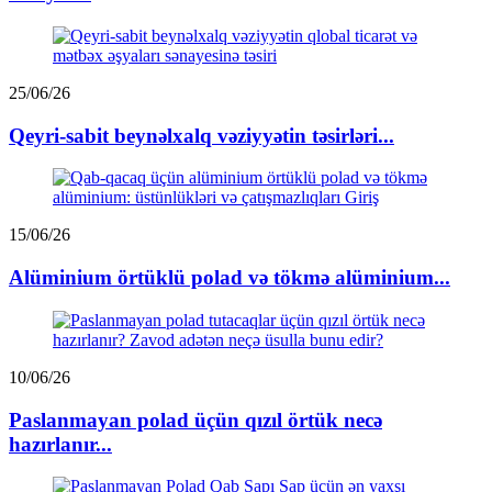
25/06/26
Qeyri-sabit beynəlxalq vəziyyətin təsirləri...
15/06/26
Alüminium örtüklü polad və tökmə alüminium...
10/06/26
Paslanmayan polad üçün qızıl örtük necə
hazırlanır...